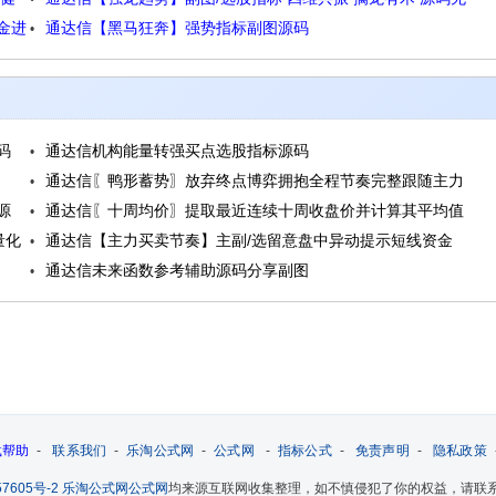
金进
通达信【黑马狂奔】强势指标副图源码
未来源码
码
通达信机构能量转强买点选股指标源码
通达信〖鸭形蓄势〗放弃终点博弈拥抱全程节奏完整跟随主力
源
通达信〖十周均价〗提取最近连续十周收盘价并计算其平均值
三段论源码
量化
通达信【主力买卖节奏】主副/选留意盘中异动提示短线资金
源码
通达信未来函数参考辅助源码分享副图
进场源码
载帮助
-
联系我们
-
乐淘公式网
-
公式网
-
指标公式
-
免责声明
-
隐私政策
7605号-2
乐淘公式网
公式网
均来源互联网收集整理，如不慎侵犯了你的权益，请联