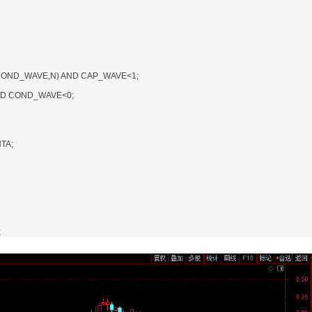
COND_WAVE,N) AND CAP_WAVE<1;
D COND_WAVE<0;
TA;
;