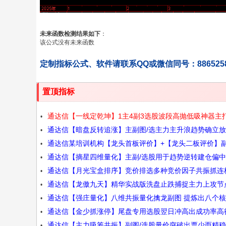
未来函数检测结果如下
：
该公式没有未来函数
定制指标公式、软件请联系QQ或微信同号：886525
置顶指标
通达信【一线定乾坤】1主4副3选股波段高抛低吸神器主
通达信【暗盘反转追涨】主副图/选主力主升浪趋势确立
强势股公式源码
通达信某培训机构【龙头首板评价】+【龙头二板评价】副
突破起动点源码
通达信【摘星四维量化】主副/选股用于趋势逆转建仓偏
选股指标一板为定势 二源码
通达信【月光宝盒排序】竞价排选多种竞价因子共振抓连
操作手机电脑通用源码
通达信【龙傲九天】精华实战版洗盘止跌捕捉主力上攻节
势股源码
通达信【强庄量化】八维共振量化擒龙副图 提炼出八个
主副图/选股源码
通达信【金少抓涨停】尾盘专用选股翌日冲高出成功率高
的量化指标 源码
通达信【主力吸筹共振】副图/选股量价突破出票少而精
能大赚小赔源码