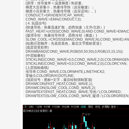
{原理：传导速率 = 温度梯度 / 热容量。
梯度大且容量小，热量传导快（反应敏捷）；
梯度小且容量大，热量传导慢（反应迟钝）。}
CONDUCT:=GRADIENT/CAP_WAVE;
COND_WAVE:=EMA(CONDUCT,3);
{ 4. 实战信号}
{快速导热：热量迅速扩散，趋势加速（主升/主跌）}
FAST_HEAT:=crOSS(COND_WAVE,0) AND COND_WAVE>EMA(
{凝滞冷却：热量传导停滞，趋势冷却（横盘）}
SLOW_COOL:=CROSS(EMA(COND_WAVE,N),COND_WAVE) AN
{绘图分层顺序：先底层底色，最后文字图标置顶 }
{底层背景彩带}
DRAWBAND(COND_WAVE,RGB(50,50,50),0,RGB(15,15,15));
{中层能量柱}
STICKLINE(COND_WAVE>0,0,COND_WAVE,2,0),COLORMAGEN
STICKLINE(COND_WAVE<0,0,COND_WAVE,2,0),COLORCYAN;
{上层指标曲线}
传导率:COND_WAVE,COLORWHITE,LINETHICK2;
零轴:0,COLORGRAY,DOTLINE;
{顶层信号：图标+文字，最后绘制强制置顶}
DRAWICON(FAST_HEAT,COND_WAVE,1);
DRAWICON(SLOW_COOL,COND_WAVE,2);
DRAWTEXT(FAST_HEAT,COND_WAVE,'导热↑'),COLORRED;
DRAWTEXT(SLOW_COOL,COND_WAVE,'凝滞↓'),COLORGREEN