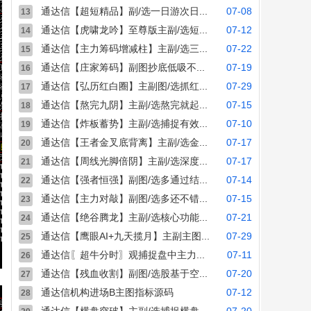
通达信【超短精品】副/选一日游次日...
07-08
13
通达信【虎啸龙吟】至尊版主副/选短...
07-12
14
通达信【主力筹码增减柱】主副/选三...
07-22
15
通达信【庄家筹码】副图抄底低吸不...
07-19
16
通达信【弘历红白圈】主副图/选抓红...
07-29
17
通达信【熬完九阴】主副/选熬完就起...
07-15
18
通达信【炸板蓄势】主副/选捕捉有效...
07-10
19
通达信【王者金叉底背离】主副/选金...
07-17
20
通达信【周线光脚倍阴】主副/选深度...
07-17
21
通达信【强者恒强】副图/选多通过结...
07-14
22
通达信【主力对敲】副图/选多还不错...
07-15
23
通达信【绝谷腾龙】主副/选核心功能...
07-21
24
通达信【鹰眼AI+九天揽月】主副主图...
07-29
25
通达信〖超牛分时〗观捕捉盘中主力...
07-11
26
通达信【残血收割】副图/选股基于空...
07-20
27
通达信机构进场B主图指标源码
07-12
28