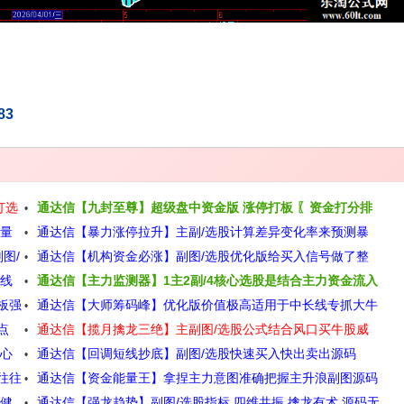
83
打选
通达信【九封至尊】超级盘中资金版 涨停打板 〖资金打分排
放量
通达信【暴力涨停拉升】主副/选股计算差异变化率来预测暴
名〗 盘中尾盘专用源码
图/
通达信【机构资金必涨】副图/选股优化版给买入信号做了整
力涨停拉升源码
中线
通达信【主力监测器】1主2副/4核心选股是结合主力资金流入
理源码
板强
通达信【大师筹码峰】优化版价值极高适用于中长线专抓大牛
和个股走势转强源码
点
通达信【揽月擒龙三绝】主副图/选股公式结合风口买牛股威
源码
核心
通达信【回调短线抄底】副图/选股快速买入快出卖出源码
力无穷源码
往往
通达信【资金能量王】拿捏主力意图准确把握主升浪副图源码
稳健
通达信【强龙趋势】副图/选股指标 四维共振 擒龙有术 源码无
公式