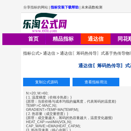
首页
精品指标
通达信
同花
指标公式
>
通达信
>
通达信〖筹码热传导〗式基于热传导物
通达信〖筹码热传导〗式
N:=20; M:=60;
{ 1. 温度梯度（价格冷热差）}
{原理：当前价格与成本均线的偏离度，代表筹码的温度差}
TEMP:=C-MA(C,N);
GRADIENT:=TEMP-MA(TEMP,M);
{ 2. 热容量（成交量密度）}
{原理：成交量越大，筹码的热容量越大，温度变化越慢}
HEAT_CAP:=vol/MA(VOL,N);
CAP_WAVE:=EMA(HEAT_CAP,M);
{3. 热传导速率（核心创新）}