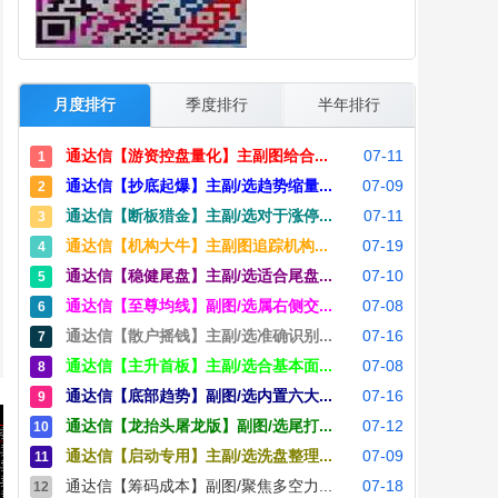
月度排行
季度排行
半年排行
通达信【游资控盘量化】主副图给合...
07-11
1
通达信【抄底起爆】主副/选趋势缩量...
07-09
2
通达信【断板猎金】主副/选对于涨停...
07-11
3
通达信【机构大牛】主副图追踪机构...
07-19
4
通达信【稳健尾盘】主副/选适合尾盘...
07-10
5
通达信【至尊均线】副图/选属右侧交...
07-08
6
通达信【散户摇钱】主副/选准确识别...
07-16
7
通达信【主升首板】主副/选合基本面...
07-08
8
通达信【底部趋势】副图/选内置六大...
07-16
9
通达信【龙抬头屠龙版】副图/选尾打...
07-12
10
通达信【启动专用】主副/选洗盘整理...
07-09
11
通达信【筹码成本】副图/聚焦多空力...
07-18
12