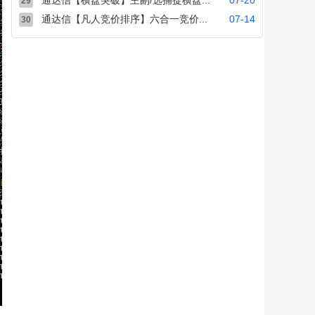
通达信【横盘突破】主副/选捕捉横盘...
07-20
29
通达信【凡人竞价排序】六合一竞价...
07-14
30