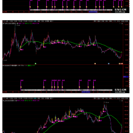
STICKLINE(鸭形蓄势, 0, 5, 3, 0), COLORYELLOW;
DRAWTEXT(鸭形蓄势, 5.2, '★蓄势'), COLORYELLOW;
DRAWNUMBER(回调天数>0, 0.3, 回调天数), COLORWHITE;
量能比:VOL/MA(VOL,5),COLORGREEN,NODRAW;
DRAWICON(鸭脖, 1, 11);
DRAWICON(鸭形蓄势, 4, 9);
{选股源码如下}
MA5:=MA(CLOSE,5);
MA10:=MA(CLOSE,10);
MA60:=MA(CLOSE,60);
A1:=CROSS(MA5,MA10);
A2:=CLOSE>MA60;
QXS:=NOT(CODELIKE('4'));
QKC:=NOT(CODELIKE('688'));
QST:=IF(NAMELIKE('S'),0,1);
QXX:=IF(NAMELIKE('*'),0,1);
QBJ:=NOT(CODELIKE('8'));
QJJ:=NOT(CODELIKE('9'));