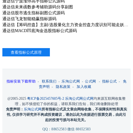
通达信宁波涨停高手指标公式源码
通达信未来函数参考辅助源码分享副图
通达信股市逃生指标副图公式源码
通达信飞龙智能稳赢指标源码
通达信【筹码控盘】主副/选股量化主力资金控盘力度识别可能走妖信号源码
通达信MACD凹底淘金选股指标公式源码
指标安装下载帮助
-
联系我们
-
乐淘公式网
-
公式网
-
指标公式
-
免
责声明
-
隐私政策
-
加入收藏
@2005-2025
粤ICP备2025457605号-2
乐淘公式网
公式网
均来源互联网收集整
理，如不慎侵犯了你的权益，请联系我们告知，我们将做删除处理
免责声明：
乐淘公式网
所有指标公式及文章由网络收集，不保障实时性和真实
性, 仅供学习研究并不构成投资建议，请勿以此为依据进行股票交易，由此引
起的投资亏损与本站无关。
QQ：88652583 微信 88652583