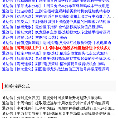
通达信【拉格朗日量】副图前置过滤妖股过滤器用微观粒子分支选股源码
通达信【呆呆成本分布】主图呆兔成本分布至尊筹码成本带状锁定主力筹码高低点源码
通达信【短波抄底】主副/选指标直观判断买卖时机实现短线精准抄底源码
通达信【稳健尾盘】主副/选适合尾盘捕捉温和上涨过程中稳健介入机会源码
通达信【黑旋风】主副/选股识别上涨趋势中典型的回调蓄力结构源码
通达信【信者无敌】竞价排序指标 金钻指标实战价值凸显源码
通达信【捉妖大师】妖龙显身主副图/选股捉大妖专业捕手指标源码
通达信【游资启动】主图/买点选股 源码
通达信【价值挖掘筹码】副图指/选股指标红柱股价强势 手机电脑通用无未来函数
通达信【筹码突破主升】1主2副6核心选股多维度趋势短中长线多方位跟踪系统源码
通达信【股东户数寻底】副图/选股 精准定位龙回头低点公式源码
通达信【鲲鹏擒龙】竞价排序/选股指标捕捉首板起爆的竞价擒龙术源码
通达信【海鸥连板】副图/选股策略 精准捕捉首板晋级机会 源码
通达信【擒龙量化】副图指标龙头战法价值三万信号共振原理源码
相关指标公式
通达信〖分时点火强度〗捕捉分时图放量拉升与趋势共振源码
通达信〖十周均价〗提取最近连续十周收盘价并计算其平均值源码
通达信〖半年涨停〗以半年为统计周期两种关键K线进行量化评分源码
通达信【主力买卖节奏】主副/选留意盘中异动提示短线资金进场源码