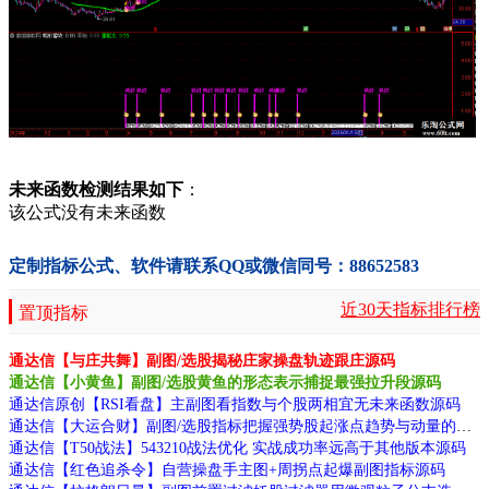
QJ:=NOT(CODELIKE('3'));
ABCD:=QXS AND QST AND QKC AND QXX AND QBJ AND QJJ AND
QJ;
XG:A1 AND A2 AND ABCD;
未来函数检测结果如下
：
该公式没有未来函数
定制指标公式、软件请联系QQ或微信同号：88652583
近30天指标排行榜
置顶指标
通达信【与庄共舞】副图/选股揭秘庄家操盘轨迹跟庄源码
通达信【小黄鱼】副图/选股黄鱼的形态表示捕捉最强拉升段源码
通达信原创【RSI看盘】主副图看指数与个股两相宜无未来函数源码
通达信【大运合财】副图/选股指标把握强势股起涨点趋势与动量的多维验证源码
通达信【T50战法】543210战法优化 实战成功率远高于其他版本源码
通达信【红色追杀令】自营操盘手主图+周拐点起爆副图指标源码