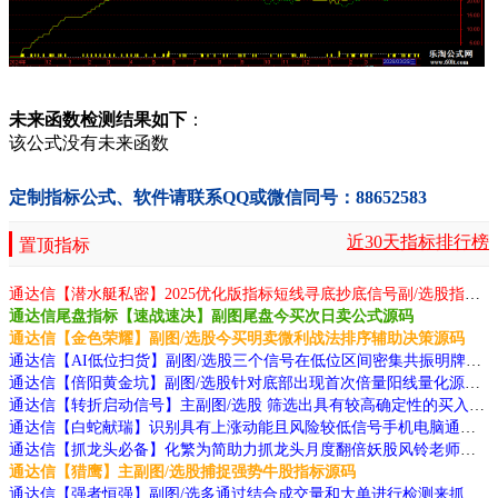
未来函数检测结果如下
：
该公式没有未来函数
定制指标公式、软件请联系QQ或微信同号：88652583
近30天指标排行榜
置顶指标
通达信【潜水艇私密】2025优化版指标短线寻底抄底信号副/选股指标无未来函数手机电脑通用源码
通达信尾盘指标【速战速决】副图尾盘今买次日卖公式源码
通达信【金色荣耀】副图/选股今买明卖微利战法排序辅助决策源码
通达信【AI低位扫货】副图/选股三个信号在低位区间密集共振明牌底部源码
通达信【倍阳黄金坑】副图/选股针对底部出现首次倍量阳线量化源码
通达信【转折启动信号】主副图/选股 筛选出具有较高确定性的买入信号指标源码
通达信【白蛇献瑞】识别具有上涨动能且风险较低信号手机电脑通用源码
通达信【抓龙头必备】化繁为简助力抓龙头月度翻倍妖股风铃老师作品源码
通达信【猎鹰】主副图/选股捕捉强势牛股指标源码
通达信【强者恒强】副图/选多通过结合成交量和大单进行检测来抓大牛源码