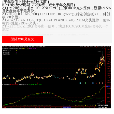
{半年涨停上影计分统计 副图}
N:=120;{统计周期120根K线，近似半年交易日}
ZT1:=C/REF(C,1)>=1.095 AND C=H;{主板10CM光头涨停，涨幅≥9.5%
且收盘价等于最高价}
ZT2:=CODELIKE('300') OR CODELIKE('688');{筛选创业板300、科创
板688个股}
ZT20:=ZT2 AND C/REF(C,1)>=1.19 AND C=H;{20CM光头涨停，创科
标的+涨幅≥19%+光头}
ZT:=ZT1 OR ZT20;{涨停统一信号，满足10CM/20CM光头涨停其一即
成立}
BODY:=ABS(C-O);{K线实体高度，开盘收盘差值绝对值}
UPPER_SHADOW:=H-MAX(C,O);{上影线长度，最高价减去实体上边
界}
LONG_UPPER:=UPPER_SHADOW>=BODY*2 AND BODY>0;{长上影
条件：上影≥实体2倍，排除一字平盘K线}
SCORE:=IF(ZT,2,IF(LONG_UPPER,1,0));{单根K线计分：涨停2分，长
上影1分，普通K线0分}
累计总分:SUM(SCORE,N),COLORRED,LINETHICK2;{近120日累计总
分，红色粗实线}
涨停总次数:1*SUM(ZT,N),COLORWHITE,DOTLINE;{近120日光头涨
停总次数，紫色虚线}
长上影K线:SUM(LONG_UPPER,N),COLORGREEN,DOTLINE;{近120
日长上影K线总次数，绿色虚线}
STICKLINE(SCORE>0,0,SCORE,2,0),COLORYELLOW;{当日有得分绘
制黄色实心柱，柱高对应分值}
0;{0值基准水平线，作为指标数值分界参考};
{ 半年高分选股 }
{TOTAL_SCORE:=SUM(SCORE,N); }
{最低入围分数，自行修改}
{ F1:=1*(TOTAL_SCORE>=20);