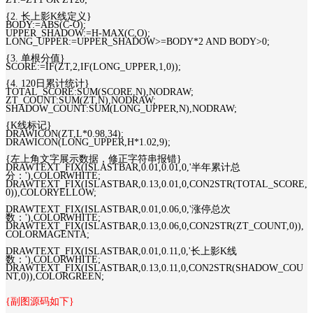
{2. 长上影K线定义}
BODY:=ABS(C-O);
UPPER_SHADOW:=H-MAX(C,O);
LONG_UPPER:=UPPER_SHADOW>=BODY*2 AND BODY>0;
{3. 单根分值}
SCORE:=IF(ZT,2,IF(LONG_UPPER,1,0));
{4. 120日累计统计}
TOTAL_SCORE:SUM(SCORE,N),NODRAW;
ZT_COUNT:SUM(ZT,N),NODRAW;
SHADOW_COUNT:SUM(LONG_UPPER,N),NODRAW;
{K线标记}
DRAWICON(ZT,L*0.98,34);
DRAWICON(LONG_UPPER,H*1.02,9);
{左上角文字展示数据，修正字符串报错}
DRAWTEXT_FIX(ISLASTBAR,0.01,0.01,0,'半年累计总
分：'),COLORWHITE;
DRAWTEXT_FIX(ISLASTBAR,0.13,0.01,0,CON2STR(TOTAL_SCORE,
0)),COLORYELLOW;
DRAWTEXT_FIX(ISLASTBAR,0.01,0.06,0,'涨停总次
数：'),COLORWHITE;
DRAWTEXT_FIX(ISLASTBAR,0.13,0.06,0,CON2STR(ZT_COUNT,0)),
COLORMAGENTA;
DRAWTEXT_FIX(ISLASTBAR,0.01,0.11,0,'长上影K线
数：'),COLORWHITE;
DRAWTEXT_FIX(ISLASTBAR,0.13,0.11,0,CON2STR(SHADOW_COU
NT,0)),COLORGREEN;
{副图源码如下}