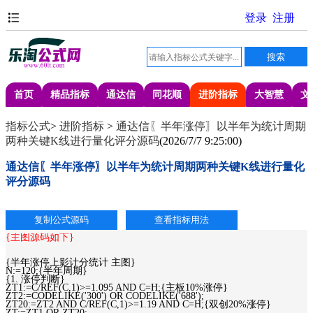
首页
精品指标
通达信
同花顺
进阶指标
大智慧
文
指标公式
>
进阶指标
>
通达信〖半年涨停〗以半年为统计周期
两种关键K线进行量化评分源码
(
2026/7/7 9:25:00
)
通达信〖半年涨停〗以半年为统计周期两种关键K线进行量化
评分源码
{主图源码如下}
{半年涨停上影计分统计 主图}
N:=120;{半年周期}
{1. 涨停判断}
ZT1:=C/REF(C,1)>=1.095 AND C=H;{主板10%涨停}
ZT2:=CODELIKE('300') OR CODELIKE('688');
ZT20:=ZT2 AND C/REF(C,1)>=1.19 AND C=H;{双创20%涨停}
ZT:=ZT1 OR ZT20;