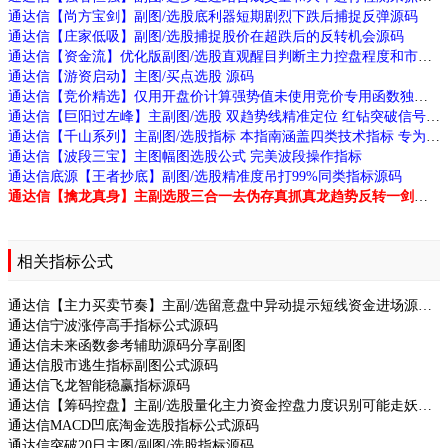
通达信【尚方宝剑】副图/选股底利器短期剧烈下跌后捕捉反弹源码
通达信【庄家低吸】副图/选股捕捉股价在超跌后的反转机会源码
通达信【资金流】优化版副图/选股直观醒目判断主力控盘程度和市场强弱状态源码
通达信【游资启动】主图/买点选股 源码
通达信【竞价精选】仅用开盘价计算强势值未使用竞价专用函数独特选股技巧源码
通达信【巨阳过左峰】主副图/选股 双趋势线精准定位 红钻突破信号 高效交易源码
通达信【千山系列】主副图/选股指标 本指南涵盖四类技术指标 专为捕捉强势股及主力动向设计
通达信【波段三宝】主图幅图选股公式 完美波段操作指标
通达信底源【王者抄底】副图/选股精准度吊打99%同类指标源码
通达信【擒龙真身】主副选股三合一去伪存真抓真龙趋势反转一剑封喉源码
相关指标公式
通达信【主力买卖节奏】主副/选留意盘中异动提示短线资金进场源码
通达信宁波涨停高手指标公式源码
通达信未来函数参考辅助源码分享副图
通达信股市逃生指标副图公式源码
通达信飞龙智能稳赢指标源码
通达信【筹码控盘】主副/选股量化主力资金控盘力度识别可能走妖信号源码
通达信MACD凹底淘金选股指标公式源码
通达信突破20日主图/副图/选股指标源码