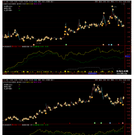
方向:=100-IF((F1> REF(F1,1)),99,100),COLOR00FF00,LINETHICK2;
上涨前沿:=50*( REF(方向,1)=0 AND 方向=1),COLORWHITE;
DIF:=100*(EMA(CLOSE,12)-EMA(CLOSE,26));
DEA:=EMA(DIF,9);
MACD:(DIF-DEA)*2,COLORSTICK;
第三根红柱:=20*(MACD>0 AND REF(MACD,3)<=0);
半年:30*(上涨前沿 AND 第三根红柱) ; };
{选股源码如下}
{半年高分选股}
N:=120;
ZT1:=C/REF(C,1)>=1.095 AND C=H;
ZT2:=CODELIKE('300') OR CODELIKE('688');
ZT20:=ZT2 AND C/REF(C,1)>=1.19 AND C=H;
ZT:=ZT1 OR ZT20;
BODY:=ABS(C-O);
UPPER_SHADOW:=H-MAX(C,O);
LONG_UPPER:=UPPER_SHADOW>=BODY*2 AND BODY>0;
SCORE:=IF(ZT,2,IF(LONG_UPPER,1,0));
TOTAL_SCORE:=SUM(SCORE,N);
{半年高分选股}
{最低入围分数，自行修改}
F1:1*(TOTAL_SCORE>=20);