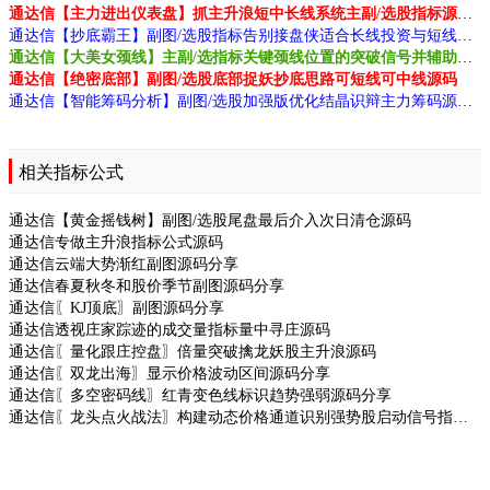
通达信【主力进出仪表盘】抓主升浪短中长线系统主副/选股指标源码
通达信【抄底霸王】副图/选股指标告别接盘侠适合长线投资与短线操作无未来源码
通达信【大美女颈线】主副/选指标关键颈线位置的突破信号并辅助判断买卖时机源码
通达信【绝密底部】副图/选股底部捉妖抄底思路可短线可中线源码
通达信【智能筹码分析】副图/选股加强版优化结晶识辩主力筹码源码
相关指标公式
通达信【黄金摇钱树】副图/选股尾盘最后介入次日清仓源码
通达信专做主升浪指标公式源码
通达信云端大势渐红副图源码分享
通达信春夏秋冬和股价季节副图源码分享
通达信〖KJ顶底〗副图源码分享
通达信透视庄家踪迹的成交量指标量中寻庄源码
通达信〖量化跟庄控盘〗倍量突破擒龙妖股主升浪源码
通达信〖双龙出海〗显示价格波动区间源码分享
通达信〖多空密码线〗红青变色线标识趋势强弱源码分享
通达信〖龙头点火战法〗构建动态价格通道识别强势股启动信号指标源码