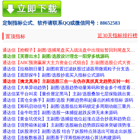
定制指标公式、软件请联系QQ或微信同号：88652583
近30天指标排行榜
置顶指标
通达信【抢帽子】副图/选捕尾盘买入战法盘中出现短暂回到尾盘又重新走强源码
通达信【芙蓉出水】副图/选股设计理念一阳穿多线源码
通达信【ABC预测赢家大主力资金公式组合】主/副图选股公式大资金波段趋势判断牛股源码
通达信【拉格朗日量】副图前置过滤妖股过滤器用微观粒子分支选股源码
通达信【底部探牛】副图/选股抄底买入指标公式源码
通达信【擒龙真身】主副选股三合一去伪存真抓真龙趋势反转一剑封喉源码
通达信【大单异动趋势】副图/选股趋势动量筹码和资金多个维度看清庄家源码
通达信某平台叫卖【量价厘定黑马】主副/选股叠加七层保险跳出黄钻发令枪源码
通达信【震仓全换手】副图/选股 判断趋势和起爆点的精准指标 源码
通达信【筹码启动信号】副图/选股低位筹码锁定多周期动能三重共振源码
通达信【金牛吃货】副图/选股一体捕捉超跌反弹无未来源码
通达信【黄金坑优化】主副图/选捕捉低位起涨点适合抄底和趋势启动源码
通达信【强势箱体起爆】主副图/选股融合趋势跟踪箱体突破强势涨停抄底逃顶四功能源码
通达信【妖股潜伏】副图/选股 结合了妖股特点筛选出可能走出妖股的个股源码
通达信【连板数板器】副图基于浮筹指标的核心算法构建源码