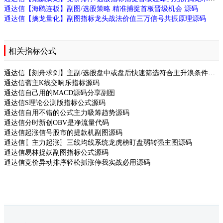
通达信【海鸥连板】副图/选股策略 精准捕捉首板晋级机会 源码
通达信【擒龙量化】副图指标龙头战法价值三万信号共振原理源码
相关指标公式
通达信【刻舟求剑】主副/选股盘中或盘后快速筛选符合主升浪条件源码
通达信斋主K线交响乐指标源码
通达信自己用的MACD源码分享副图
通达信S理论公测版指标公式源码
通达信自用不错的公式主力吸筹趋势源码
通达信分时新创OBV是净流量代码
通达信起涨信号股市的提款机副图源码
通达信〖主力起涨〗三线均线系统龙虎榜盯盘弱转强主图源码
通达信易林捉妖副图指标公式源码
通达信竞价异动排序轻松抓涨停我实战必用源码