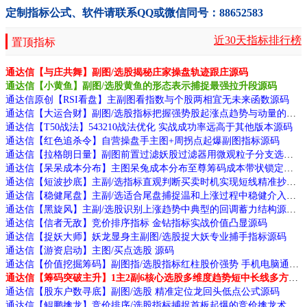
定制指标公式、软件请联系QQ或微信同号：88652583
近30天指标排行榜
置顶指标
通达信【与庄共舞】副图/选股揭秘庄家操盘轨迹跟庄源码
通达信【小黄鱼】副图/选股黄鱼的形态表示捕捉最强拉升段源码
通达信原创【RSI看盘】主副图看指数与个股两相宜无未来函数源码
通达信【大运合财】副图/选股指标把握强势股起涨点趋势与动量的多维验证源码
通达信【T50战法】543210战法优化 实战成功率远高于其他版本源码
通达信【红色追杀令】自营操盘手主图+周拐点起爆副图指标源码
通达信【拉格朗日量】副图前置过滤妖股过滤器用微观粒子分支选股源码
通达信【呆呆成本分布】主图呆兔成本分布至尊筹码成本带状锁定主力筹码高低点源码
通达信【短波抄底】主副/选指标直观判断买卖时机实现短线精准抄底源码
通达信【稳健尾盘】主副/选适合尾盘捕捉温和上涨过程中稳健介入机会源码
通达信【黑旋风】主副/选股识别上涨趋势中典型的回调蓄力结构源码
通达信【信者无敌】竞价排序指标 金钻指标实战价值凸显源码
通达信【捉妖大师】妖龙显身主副图/选股捉大妖专业捕手指标源码
通达信【游资启动】主图/买点选股 源码
通达信【价值挖掘筹码】副图指/选股指标红柱股价强势 手机电脑通用无未来函数
通达信【筹码突破主升】1主2副6核心选股多维度趋势短中长线多方位跟踪系统源码
通达信【股东户数寻底】副图/选股 精准定位龙回头低点公式源码
通达信【鲲鹏擒龙】竞价排序/选股指标捕捉首板起爆的竞价擒龙术源码