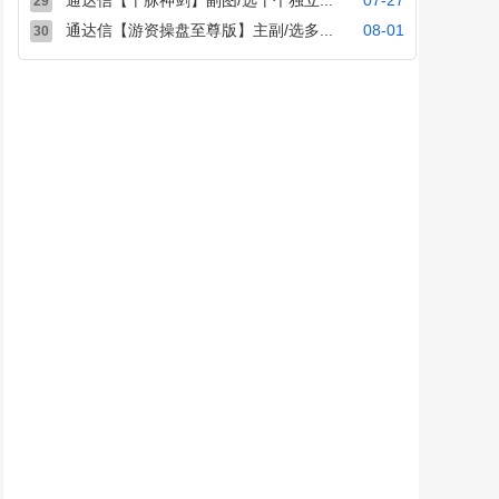
通达信【十脉神剑】副图/选十个独立...
07-27
29
通达信【游资操盘至尊版】主副/选多...
08-01
30