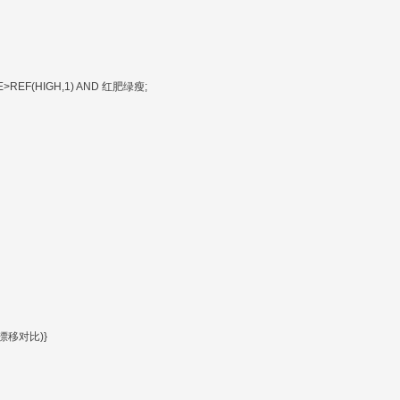
E>REF(HIGH,1) AND 红肥绿瘦;
漂移对比)}