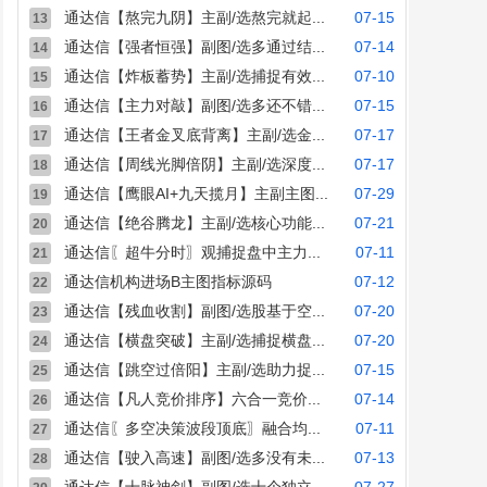
通达信【熬完九阴】主副/选熬完就起...
07-15
13
通达信【强者恒强】副图/选多通过结...
07-14
14
通达信【炸板蓄势】主副/选捕捉有效...
07-10
15
通达信【主力对敲】副图/选多还不错...
07-15
16
通达信【王者金叉底背离】主副/选金...
07-17
17
通达信【周线光脚倍阴】主副/选深度...
07-17
18
通达信【鹰眼AI+九天揽月】主副主图...
07-29
19
通达信【绝谷腾龙】主副/选核心功能...
07-21
20
通达信〖超牛分时〗观捕捉盘中主力...
07-11
21
通达信机构进场B主图指标源码
07-12
22
通达信【残血收割】副图/选股基于空...
07-20
23
通达信【横盘突破】主副/选捕捉横盘...
07-20
24
通达信【跳空过倍阳】主副/选助力捉...
07-15
25
通达信【凡人竞价排序】六合一竞价...
07-14
26
通达信〖多空决策波段顶底〗融合均...
07-11
27
通达信【驶入高速】副图/选多没有未...
07-13
28