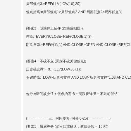
局部低点3:=REF(LLV(LOW,10),20);
低点抬高:=局部低点1>局部低点2 AND 局部低点2>局部低点3;
{要素3：阴跌停止反弹 (连跌后阳线)}
连跌:=EVERY(CLOSE<REF(CLOSE,1),3);
阴跌反弹:=REF(连跌,1) AND CLOSE>OPEN AND CLOSE>REF(CLO
{要素4：不破不立 (回踩不破关键低点)}
历史强支撑:=REF(LLV(LOW,30),1);
不破前低:=LOW>历史强支撑 AND LOW<历史强支撑*1.03 AND CLO
价分:=新低减少*7 + 低点抬高*8 + 阴跌反弹*5 + 不破前低*5;
{========== 三、时间要素 (时分 0-25) ==========}
{要素1：筑底充分 (多次回踩确认，筑底天数>=15天)}