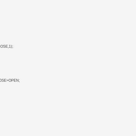
SE,1);
SE>OPEN;