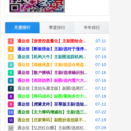
月度排行
季度排行
半年排行
通达信【游资控盘量化】主副图给合...
07-11
1
通达信【断板猎金】主副/选对于涨停...
07-11
2
通达信【机构大牛】主副图追踪机构...
07-19
3
通达信【稳健尾盘】主副/选适合尾盘...
07-10
4
通达信【散户摇钱】主副/选准确识别...
07-16
5
通达信【底部趋势】副图/选内置六大...
07-16
6
通达信【龙抬头屠龙版】副图/选尾打...
07-12
7
通达信【筹码成本】副图/聚焦多空力...
07-18
8
通达信【虎啸龙吟】至尊版主副/选短...
07-12
9
通达信【主力筹码增减柱】主副/选三...
07-22
10
通达信【庄家筹码】副图抄底低吸不...
07-19
11
通达信【弘历红白圈】主副图/选抓红...
07-29
12