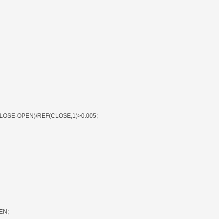
OSE-OPEN)/REF(CLOSE,1)>0.005;
EN;