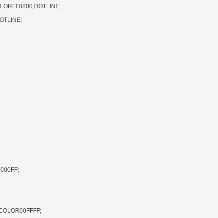
ORFF8800,DOTLINE;
OTLINE;
00FF;
COLOR00FFFF;