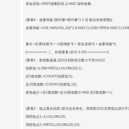
资金进场:=REF(缩量阶段,1) AND 温和放量;
{要素4：放量突破 (阳均量>阴均量*1.2 且 配合价格突围)}
放量突破:=VOL>MA(VOL,20)*1.8 AND CLOSE>OPEN AND CLOS
量分:=红肥绿瘦*8 + 小阳增多*6 + 资金进场*6 + 放量突破*5;
{========== 二、价格要素 (价分 0-25) ==========}
{要素1：新低数递减 (近5日创新低次数小于前10日)}
创新低:=LOW<REF(LLV(LOW,20),1);
近5新低数:=COUNT(创新低,5);
近10新低数:=COUNT(创新低,10);
新低减少:=近5新低数<近10新低数/2 AND 近5新低数<=1;
{要素2：低点逐步抬高 (算法去未来化：用局部20日支撑低位进行不
局部低点1:=LLV(LOW,10);
局部低点2:=REF(LLV(LOW,10),10);