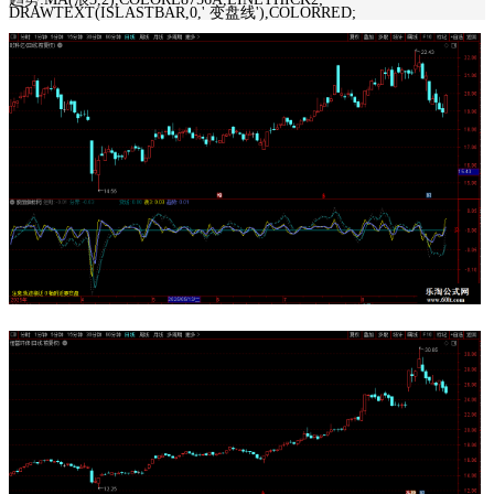
DRAWTEXT(ISLASTBAR,0,' 变盘线'),COLORRED;