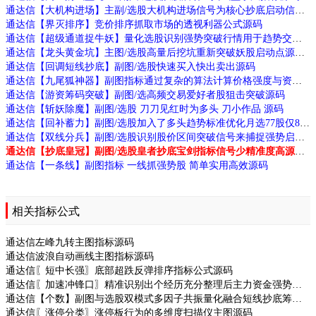
通达信【大机构进场】主副/选股大机构进场信号为核心抄底启动信号源码
通达信【界灭排序】竞价排序抓取市场的透视利器公式源码
通达信【超级通道捉牛妖】量化选股识别强势突破行情用于趋势交易源码
通达信【龙头黄金坑】主图/选股高量后挖坑重新突破妖股启动点源码
通达信【回调短线抄底】副图/选股快速买入快出卖出源码
通达信【九尾狐神器】副图指标通过复杂的算法计算价格强度与资金流向识别跟庄机会和拉升信号源码
通达信【游资筹码突破】副图/选高频交易爱好者股狙击突破源码
通达信【斩妖除魔】副图/选股 刀刀见红时为多头 刀小作品 源码
通达信【回补蓄力】副图/选股加入了多头趋势标准优化月选77股仅8败源码
通达信【双线分兵】副图/选股识别股价区间突破信号来捕捉强势启动源码
通达信【抄底皇冠】副图/选股皇者抄底宝剑指标信号少精准度高源码
通达信【一条线】副图指标 一线抓强势股 简单实用高效源码
相关指标公式
通达信左峰九转主图指标源码
通达信波浪自动画线主图指标源码
通达信〖短中长强〗底部超跌反弹排序指标公式源码
通达信〖加速冲锋口〗精准识别出个经历充分整理后主力资金强势介源码
通达信【个数】副图与选股双模式多因子共振量化融合短线抄底筹码等源码
通达信〖涨停分类〗涨停板行为的多维度扫描仪主图源码