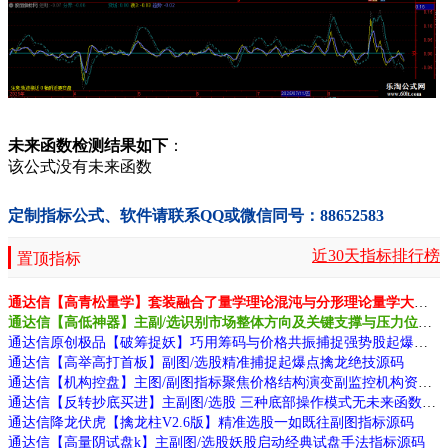
未来函数检测结果如下
：
该公式没有未来函数
定制指标公式、软件请联系QQ或微信同号：88652583
近30天指标排行榜
置顶指标
通达信【高青松量学】套装融合了量学理论混沌与分形理论量学大师作品源码
通达信【高低神器】主副/选识别市场整体方向及关键支撑与压力位源码
通达信原创极品【破筹捉妖】巧用筹码与价格共振捕捉强势股起爆点源码
通达信【高举高打首板】副图/选股精准捕捉起爆点擒龙绝技源码
通达信【机构控盘】主图/副图指标聚焦价格结构演变副监控机构资金动向源码
通达信【反转抄底买进】主副图/选股 三种底部操作模式无未来函数手机电脑通用
通达信降龙伏虎【擒龙柱V2.6版】精准选股一如既往副图指标源码
通达信【高量阴试盘k】主副图/选股妖股启动经典试盘手法指标源码