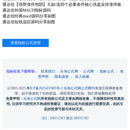
通达信【强势涨停包阴】主副/选四个必要条件核心洗盘反转涨停板战法源码
通达信外国MACD指标源码
通达信经典macd源码分享副图
通达信短线追踪源码分享副图
指标安装下载帮助
-
联系我们
-
乐淘公式网
-
公式网
-
指标公式
-
免
责声明
-
隐私政策
-
加入收藏
@2005-2025
粤ICP备2025457605号-2
乐淘公式网
公式网
均来源互联网收集整
理，如不慎侵犯了你的权益，请联系我们告知，我们将做删除处理
免责声明：
乐淘公式网
所有指标公式及文章由网络收集，不保障实时性和真实
性, 仅供学习研究并不构成投资建议，请勿以此为依据进行股票交易，由此引
起的投资亏损与本站无关。
QQ：88652583 微信 88652583