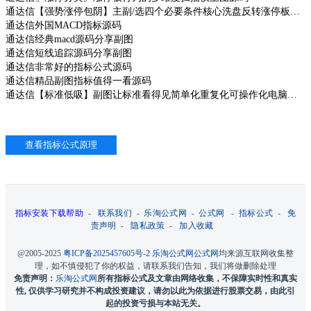
通达信【强势涨停包阴】主副/选四个必要条件核心洗盘反转涨停板战法源码
通达信外国MACD指标源码
通达信经典macd源码分享副图
通达信短线追踪源码分享副图
通达信非常好的指标公式源码
通达信精品副图指标值得一看源码
通达信【标准低吸】副图让标准看得见简单化重复化可操作化电脑手机通用源码
指标安装下载帮助
-
联系我们
-
乐淘公式网
-
公式网
-
指标公式
-
免
责声明
-
隐私政策
-
加入收藏
@2005-2025
粤ICP备2025457605号-2
乐淘公式网
公式网
均来源互联网收集整
理，如不慎侵犯了你的权益，请联系我们告知，我们将做删除处理
免责声明：
乐淘公式网
所有指标公式及文章由网络收集，不保障实时性和真实
性, 仅供学习研究并不构成投资建议，请勿以此为依据进行股票交易，由此引
起的投资亏损与本站无关。