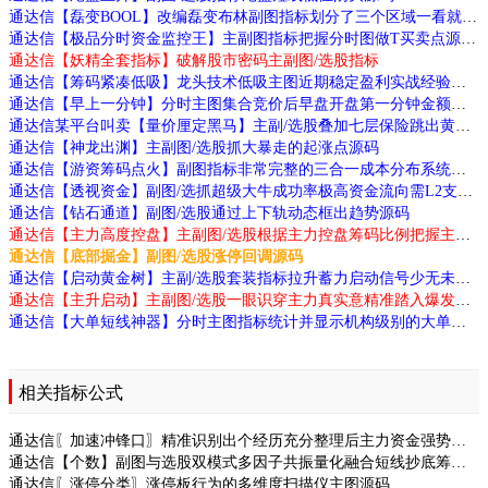
通达信【磊变BOOL】改编磊变布林副图指标划分了三个区域一看就懂源码
通达信【极品分时资金监控王】主副图指标把握分时图做T买卖点源码
通达信【妖精全套指标】破解股市密码主副图/选股指标
通达信【筹码紧凑低吸】龙头技术低吸主图近期稳定盈利实战经验分享源码
通达信【早上一分钟】分时主图集合竞价后早盘开盘第一分钟金额源码
通达信某平台叫卖【量价厘定黑马】主副/选股叠加七层保险跳出黄钻发令枪源码
通达信【神龙出渊】主副图/选股抓大暴走的起涨点源码
通达信【游资筹码点火】副图指标非常完整的三合一成本分布系统与游资监控模型源码
通达信【透视资金】副图/选抓超级大牛成功率极高资金流向需L2支持源码
通达信【钻石通道】副图/选股通过上下轨动态框出趋势源码
通达信【主力高度控盘】主副图/选股根据主力控盘筹码比例把握主力动向源码
通达信【底部掘金】副图/选股涨停回调源码
通达信【启动黄金树】主副/选股套装指标拉升蓄力启动信号少无未来源码
通达信【主升启动】主副图/选股一眼识穿主力真实意精准踏入爆发点源码
通达信【大单短线神器】分时主图指标统计并显示机构级别的大单进出金额源码
相关指标公式
通达信〖加速冲锋口〗精准识别出个经历充分整理后主力资金强势介源码
通达信【个数】副图与选股双模式多因子共振量化融合短线抄底筹码等源码
通达信〖涨停分类〗涨停板行为的多维度扫描仪主图源码