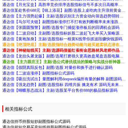
通达信【月光宝盒】高胜率竞价排序选股指标信号不多次日高概率有肉源码
通达信某处售价688元【锦上添花】副图/选股上桌吃肉主升浪前黄金信号源码
通达信【主力强势起爆】主副/选股识别主力资金动向筛选趋势弱转强源码
通达信【马尔可夫链】副图指标涨停打不打有效判断概率未来涨跌与历史无关源码
通达信【张圆圆预警】副图/选股专门捕捉涨停板后的回调机会源码
通达信【二波启动】主副图/选股指标妖股二波起飞大单买入策略源码
通达信【黄袍加身】主副/选股指标一根黄K线带你抓波段赚快钱源码
通达信【绝顶绝底】主副/选股指结合趋势动能与超买超卖状态潜在买卖点源码
通达信【神秘短线买】主副/选源码借鉴红雀衔金思路林风老师作品源码指标源码
通达信【龙抬头屠龙版】副图/选尾打磨很久更高效盘尾盘选股电脑手机端适用源码
通达信 【主力跟庄王】主副/选公式潜伏战法的策略与实战分析神器源码
通达信【假阴真阳反包】副图/选股 对量价和换手进行确认源码
通达信【二波追涨停】副图指标公式源码
通达信【吸拉洗试出】量图解利用deepseek编所有量的解释 副图源码无未来
通达信【强龙趋势】副图/选股指标 四维共振 擒龙有术 源码无未来源码
通达信【蝴蝶形态战法】主副/选股某平台售价888的极品指标源码
相关指标公式
通达信持币持股短炒副图指标公式源码
通达信超短交易买卖短线持股副图指标公式源码