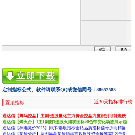
定制指标公式、软件请联系QQ或微信同号：88652583
近30天指标排行榜
置顶指标
通达信【筹码控盘】主副/选股量化主力资金控盘力度识别可能走妖信号源码
通达信【烽火台】1主1副图3选股火焰状图标和色带变化动态展示趋势延续或转折源码
通达信【神雕竞价2025】排序/选股指标金钻品质指标信号少而精当天不变更可靠源码
通达信【竞价分析】副图早盘竞价指标直观反映资金抢筹需L2行情支持源码