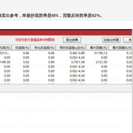
做卖出参考，终极抄底胜率是
，涅槃反转胜率是
82%
。
88%