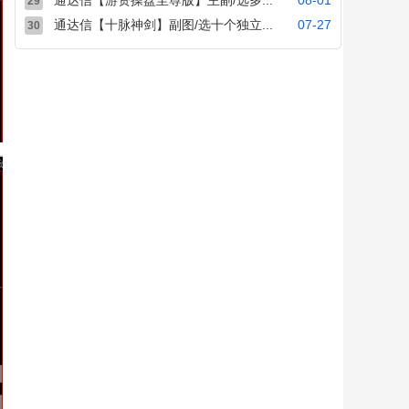
通达信【游资操盘至尊版】主副/选多...
08-01
29
通达信【十脉神剑】副图/选十个独立...
07-27
30