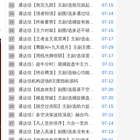
通达信【熬完九阴】主副/选熬完就起...
07-15
13
通达信【强者恒强】副图/选多通过结...
07-14
14
通达信【炸板蓄势】主副/选捕捉有效...
07-10
15
通达信【主力对敲】副图/选多还不错...
07-15
16
通达信【王者金叉底背离】主副/选金...
07-17
17
通达信【鹰眼AI+九天揽月】主副主图...
07-29
18
通达信【周线光脚倍阴】主副/选深度...
07-17
19
通达信〖超牛分时〗观捕捉盘中主力...
07-11
20
通达信【绝谷腾龙】主副/选核心功能...
07-21
21
通达信机构进场B主图指标源码
07-12
22
通达信【残血收割】副图/选股基于空...
07-20
23
通达信【横盘突破】主副/选捕捉横盘...
07-20
24
通达信【跳空过倍阳】主副/选助力捉...
07-15
25
通达信〖多空决策波段顶底〗融合均...
07-11
26
通达信【凡人竞价排序】六合一竞价...
07-14
27
通达信【驶入高速】副图/选多没有未...
07-13
28