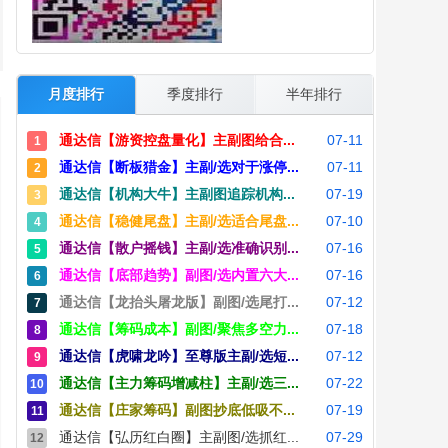
月度排行
季度排行
半年排行
通达信【游资控盘量化】主副图给合...
07-11
1
通达信【断板猎金】主副/选对于涨停...
07-11
2
通达信【机构大牛】主副图追踪机构...
07-19
3
通达信【稳健尾盘】主副/选适合尾盘...
07-10
4
通达信【散户摇钱】主副/选准确识别...
07-16
5
通达信【底部趋势】副图/选内置六大...
07-16
6
通达信【龙抬头屠龙版】副图/选尾打...
07-12
7
通达信【筹码成本】副图/聚焦多空力...
07-18
8
通达信【虎啸龙吟】至尊版主副/选短...
07-12
9
通达信【主力筹码增减柱】主副/选三...
07-22
10
通达信【庄家筹码】副图抄底低吸不...
07-19
11
通达信【弘历红白圈】主副图/选抓红...
07-29
12