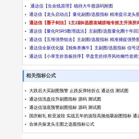
通达信【生命线原理】稳持大牛股源码附图
一般发生在第二板源码
通达信【龙头启动点】量化副图/选股指标 精准提示龙头
通达信【墨子剑法】1主2副6选股攻城掠地专抓主升浪所
场时机源码
通达信【量化RSRS数理战法】主副图/选股量化圈十年回
靡源码
通达信【五维强势狙击】主副图/选股指标 精准捕捉强势
军策略源码
通达信全新优化版【独角兽擒牛】主副图/选股指标 信号
动点源码
通达信【小草竞价首板排序】早盘竞价排序风铃幽竹老师
潜伏牛股源码
源码
相关指标公式
大跌后大买副图预警 止跌反弹转折点 通达信 测试图
通达信洗盘拉升副图指标 源码 测试图
通达信顶底预警副图指标 源码 测试图
国庆献礼 欧亚波段 实战五年的波段高抛低吸副图指标 通
合体共振龙头主图之选股指标公式
信