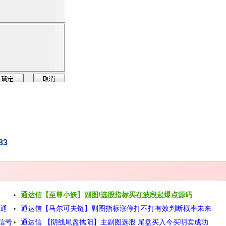
83
通达信【至尊小妖】副图/选股指标买在波段起爆点源码
脑通
通达信【马尔可夫链】副图指标涨停打不打有效判断概率未来
信号
通达信 【阴线尾盘擒阳】主副图选股 尾盘买入今买明卖成功
涨跌与历史无关源码