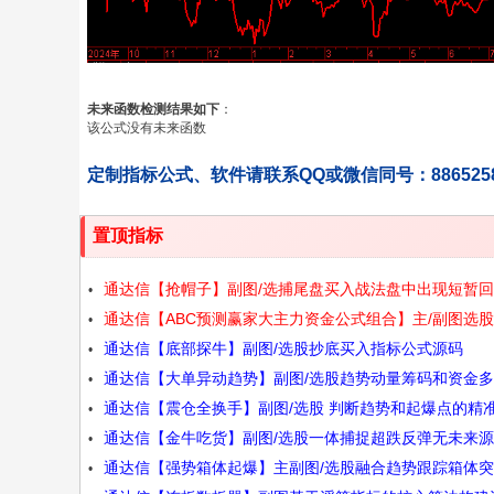
未来函数检测结果如下
：
该公式没有未来函数
定制指标公式、软件请联系QQ或微信同号：886525
置顶指标
通达信【抢帽子】副图/选捕尾盘买入战法盘中出现短暂
通达信【ABC预测赢家大主力资金公式组合】主/副图选
尾盘又重新走强源码
通达信【底部探牛】副图/选股抄底买入指标公式源码
式大资金波段趋势判断牛股源码
通达信【大单异动趋势】副图/选股趋势动量筹码和资金
通达信【震仓全换手】副图/选股 判断趋势和起爆点的精
维度看清庄家源码
通达信【金牛吃货】副图/选股一体捕捉超跌反弹无未来
标 源码
通达信【强势箱体起爆】主副图/选股融合趋势跟踪箱体