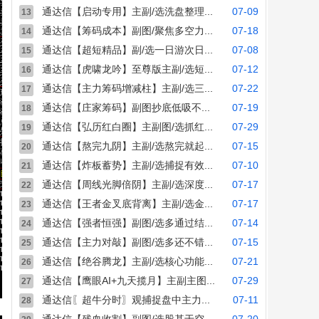
通达信【启动专用】主副/选洗盘整理...
07-09
13
通达信【筹码成本】副图/聚焦多空力...
07-18
14
通达信【超短精品】副/选一日游次日...
07-08
15
通达信【虎啸龙吟】至尊版主副/选短...
07-12
16
通达信【主力筹码增减柱】主副/选三...
07-22
17
通达信【庄家筹码】副图抄底低吸不...
07-19
18
通达信【弘历红白圈】主副图/选抓红...
07-29
19
通达信【熬完九阴】主副/选熬完就起...
07-15
20
通达信【炸板蓄势】主副/选捕捉有效...
07-10
21
通达信【周线光脚倍阴】主副/选深度...
07-17
22
通达信【王者金叉底背离】主副/选金...
07-17
23
通达信【强者恒强】副图/选多通过结...
07-14
24
通达信【主力对敲】副图/选多还不错...
07-15
25
通达信【绝谷腾龙】主副/选核心功能...
07-21
26
通达信【鹰眼AI+九天揽月】主副主图...
07-29
27
通达信〖超牛分时〗观捕捉盘中主力...
07-11
28