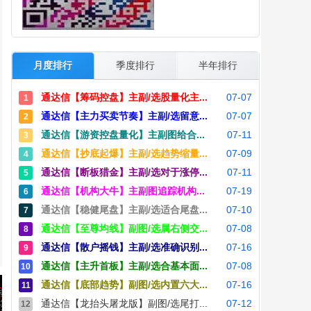
月度排行
季度排行
半年排行
通达信【筹码控盘】主副/选股量化主...
07-07
1
通达信【主力买卖节奏】主副/选留意...
07-07
2
通达信【游资控盘量化】主副图给合...
07-11
3
通达信【抄底起爆】主副/选趋势缩量...
07-09
4
通达信【断板猎金】主副/选对于涨停...
07-11
5
通达信【机构大牛】主副图追踪机构...
07-19
6
通达信【稳健尾盘】主副/选适合尾盘...
07-10
7
通达信【至尊均线】副图/选属右侧交...
07-08
8
通达信【散户摇钱】主副/选准确识别...
07-16
9
通达信【主升首板】主副/选合基本面...
07-08
10
通达信【底部趋势】副图/选内置六大...
07-16
11
通达信【龙抬头屠龙版】副图/选尾打...
07-12
12