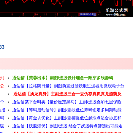
83
回到
通达信【芙蓉出水】副图/选股设计理念一阳穿多线源码
股公
通达信【拉格朗日量】副图前置过滤妖股过滤器用微观粒子分
通达信【擒龙真身】主副选股三合一去伪存真抓真龙趋势反
支选股源码
多个
通达信某平台叫卖【量价厘定黑马】主副/选股叠加七层保险
转一剑封喉源码
准指
通达信【筹码启动信号】副图/选股低位筹码锁定多周期动能
跳出黄钻发令枪源码
源码
通达信【黄金坑优化】主副图/选捕捉低位起涨点适合抄底和
三重共振源码
突破
通达信【妖股潜伏】副图/选股 结合了妖股特点筛选出可能走
趋势启动源码