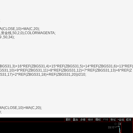
;
(CLOSE,10)>MA(C,20);
9,资金线,50,2,0),COLORMAGENTA;
50,34);
BGS31,3)+16*REF(ZBGS31,4)+15*REF(ZBGS31,5)+14*REF(ZBGS31,6)+13*REF(
GS31,10)+9*REF(ZBGS31,11)+8*REF(ZBGS31,12)+7*REF(ZBGS31,13)+6*REF(Z
31,17)+2*REF(ZBGS31,18)+REF(ZBGS31,20))/210;
A(CLOSE,10)>MA(C,20);
;