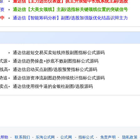
源
通达信【主力进出仪表盘】抓主升浪短中长线系统主副/选股
出妖股的个股源码
投资
通达信【大美女颈线】主副/选指标关键颈线位置的突破信号
指标源码
可中
通达信【智能筹码分析】副图/选股加强版优化结晶识辩主力
并辅助判断买卖时机源码
筹码源码
通达信超短交易买卖短线持股副图指标公式源码
式源
通达信趋势操盘+抄底不败副图指标公式源码
线高
通达信启动买点副图/选股预警指标公式源码
势追
通达信游资净流副图趋势持续统计指标公式源码
卖点
通达信使用很牛逼的金银柱副图/选股源码
载帮助
-
联系我们
-
乐淘公式网
-
公式网
-
指标公式
-
免责声明
-
隐私政策