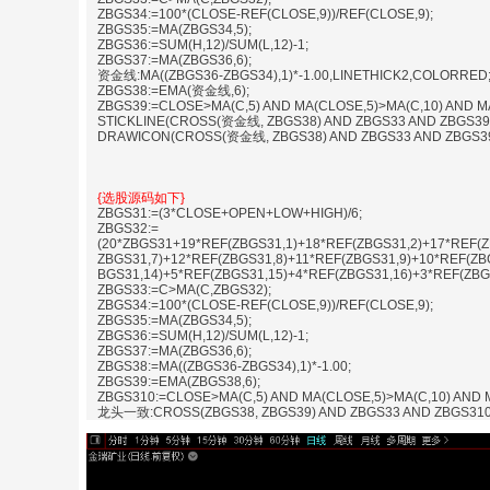
ZBGS34:=100*(CLOSE-REF(CLOSE,9))/REF(CLOSE,9);
ZBGS35:=MA(ZBGS34,5);
ZBGS36:=SUM(H,12)/SUM(L,12)-1;
ZBGS37:=MA(ZBGS36,6);
资金线:MA((ZBGS36-ZBGS34),1)*-1.00,LINETHICK2,COLORRED
ZBGS38:=EMA(资金线,6);
ZBGS39:=CLOSE>MA(C,5) AND MA(CLOSE,5)>MA(C,10) AND MA
STICKLINE(CROSS(资金线, ZBGS38) AND ZBGS33 AND ZBGS3
DRAWICON(CROSS(资金线, ZBGS38) AND ZBGS33 AND ZBGS39 ,
{选股源码如下}
ZBGS31:=(3*CLOSE+OPEN+LOW+HIGH)/6;
ZBGS32:=
(20*ZBGS31+19*REF(ZBGS31,1)+18*REF(ZBGS31,2)+17*REF(Z
ZBGS31,7)+12*REF(ZBGS31,8)+11*REF(ZBGS31,9)+10*REF(ZB
BGS31,14)+5*REF(ZBGS31,15)+4*REF(ZBGS31,16)+3*REF(ZBGS
ZBGS33:=C>MA(C,ZBGS32);
ZBGS34:=100*(CLOSE-REF(CLOSE,9))/REF(CLOSE,9);
ZBGS35:=MA(ZBGS34,5);
ZBGS36:=SUM(H,12)/SUM(L,12)-1;
ZBGS37:=MA(ZBGS36,6);
ZBGS38:=MA((ZBGS36-ZBGS34),1)*-1.00;
ZBGS39:=EMA(ZBGS38,6);
ZBGS310:=CLOSE>MA(C,5) AND MA(CLOSE,5)>MA(C,10) AND M
龙头一致:CROSS(ZBGS38, ZBGS39) AND ZBGS33 AND ZBGS310