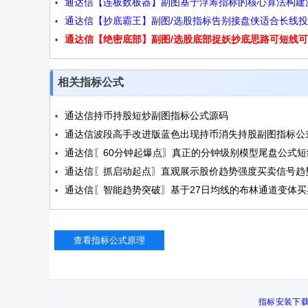
通达信【连板数板器】副图基于浮筹指标的核心算法构建
强势涨停抄底逃顶四功能源码
通达信【抄底霸王】副图/选股指标告别接盘侠适合长线
码
通达信【绝密底部】副图/选股底部捉妖抄底思路可短线
与短线操作无未来源码
线源码
相关指标公式
通达信持币持股短炒副图指标公式源码
通达信波段高手改进版蓝色出现持币消失持股副图指标公
通达信〖60分钟起爆点〗真正的分钟级别模型尾盘公式短
码
通达信〖抓启动起点〗直观展示股价趋势强度买卖信号趋
胜率源码
通达信〖智能趋势突破〗基于27日均线的布林通道变体买
涨源码
源码
指标安装下