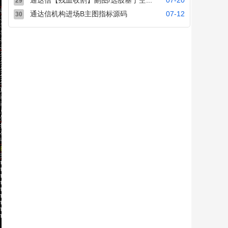
通达信【残血收割】副图/选股基于空...
07-20
29
通达信机构进场B主图指标源码
07-12
30