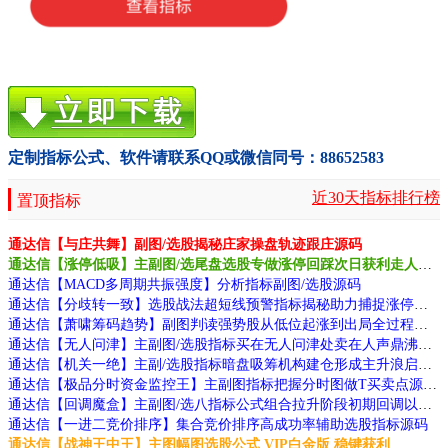
定制指标公式、软件请联系QQ或微信同号：88652583
近30天指标排行榜
置顶指标
通达信【与庄共舞】副图/选股揭秘庄家操盘轨迹跟庄源码
通达信【涨停低吸】主副图/选尾盘选股专做涨停回踩次日获利走人源码
通达信【MACD多周期共振强度】分析指标副图/选股源码
通达信【分歧转一致】选股战法超短线预警指标揭秘助力捕捉涨停良机源码
通达信【萧啸筹码趋势】副图判读强势股从低位起涨到出局全过程源码
通达信【无人问津】主副图/选股指标买在无人问津处卖在人声鼎沸时源码
通达信【机关一绝】主副/选股指标暗盘吸筹机构建仓形成主升浪启动源码
通达信【极品分时资金监控王】主副图指标把握分时图做T买卖点源码
通达信【回调魔盒】主副图/选八指标公式组合拉升阶段初期回调以后买入源码
通达信【一进二竞价排序】集合竞价排序高成功率辅助选股指标源码
通达信【战神王中王】主图幅图选股公式 VIP白金版 稳键获利