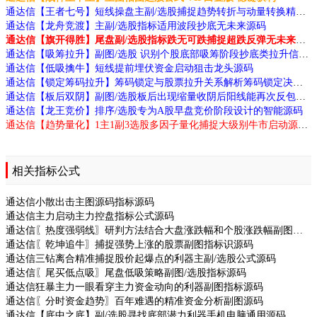
通达信【王者七号】短线操盘主副/选股捕捉趋势转折与动量转换精品指标源码
通达信【龙舟竞渡】主副/选股指标适用波段抄底无未来源码
通达信【旗开得胜】尾盘副/选股指标跌无可跌捕捉超跌反弹无未来源码
通达信【吸筹拉升】副图/选股 识别个股底部吸筹阶段抄底类拉升信号稳准狠！
通达信【低吸擒牛】短线提前埋伏资金启动狙击龙头源码
通达信【锁定筹码拉升】筹码锁定与股票拉升关系解析筹码锁定决定拉升顺畅源码
通达信【板后双阴】副图/选股板后出现缩量收阴后阳线能再次反包形源码
通达信【龙王竞价】排序/选股专为A股早盘竞价阶段设计的智能源码
通达信【趋势量化】1主1副3选股多因子量化捕捉大级别牛市启动源码
相关指标公式
通达信小散出击主图源码指标源码
通达信主力启动主力控盘指标公式源码
通达信〖热度强弱线〗研判方法结合大盘涨跌幅和个股涨跌幅副图指标源码
通达信〖乾坤追牛〗捕捉强势上涨的股票副图指标识源码
通达信三钻离合精准捕捉股价起爆点的利器主副/选股公式源码
通达信〖尾买低点吸〗尾盘低吸策略副图/选股指标源码
通达信狂暴主力一眼看穿主力资金动向的利器副图指标源码
通达信〖分时资金趋势〗百年难遇的精准资金分析副图源码
通达信【底中之底】副/选股寻找底部潜力利器手机电脑通用源码