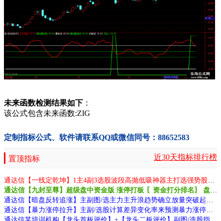
未来函数检测结果如下
：
该公式包含未来函数:ZIG
定制指标公式、软件请联系QQ或微信同号：88652583
近30天指标排行榜
置顶指标
通达信【一线定乾坤】1主4副3选股波段高抛低吸神器主打选强势股公式源码
通达信【九封至尊】超级盘中资金版 涨停打板 〖资金打分排名〗 盘中尾盘专用源码
通达信【暗盘反转追涨】主副图/选主力主升浪趋势确立放量突破起动点源码
通达信【暴力涨停拉升】主副/选股计算差异变化率来预测暴力涨停拉升源码
通达信某培训机构【龙头首板评价】+【龙头二板评价】副图/选股指标一板为定势 二源码