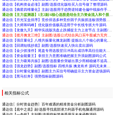
通达信【机构资金必涨】副图/选股优化版给买入信号做了整理源码
通达信【摘星四维量化】主副/选股用于趋势逆转建仓偏中线操作手机电脑通用源码
通达信【主力监测器】1主2副/4核心选股是结合主力资金流入和个股走势转强源码
通达信【月光宝盒排序】竞价排选多种竞价因子共振抓连板强势股源码
通达信【大师筹码峰】优化版价值极高适用于中长线专抓大牛源码
通达信【龙傲九天】精华实战版洗盘止跌捕捉主力上攻节点 主副图/选股源码
通达信【揽月擒龙三绝】主副图/选股公式结合风口买牛股威力无穷源码
通达信【强庄量化】八维共振量化擒龙副图 提炼出八个核心的量化指标 源码
通达信【回调短线抄底】副图/选股快速买入快出卖出源码
通达信【金少抓涨停】尾盘专用选股翌日冲高出成功率高往往能大赚小赔源码
通达信【资金能量王】拿捏主力意图准确把握主升浪副图源码公式
通达信【主力吸筹共振】副图/选股量价突破出票少而精稳健不追高源码
通达信【强龙趋势】副图/选股指标 四维共振 擒龙有术 源码无未来源码
通达信【分时量化量能】副图主力买信号明确提示主力资金进场源码
通达信【黑马狂奔】强势指标副图源码
相关指标公式
通达信〖分时资金趋势〗百年难遇的精准资金分析副图源码
通达信【底中之底】副/选股寻找底部潜力利器手机电脑通用源码
通达信【一条线】主副图/选股指标简单受用无未来函数源码