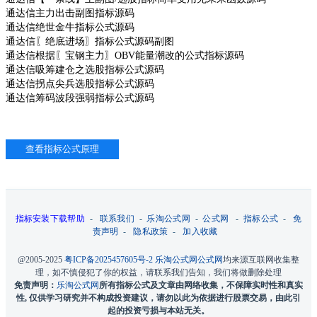
通达信主力出击副图指标源码
通达信绝世金牛指标公式源码
通达信〖绝底进场〗指标公式源码副图
通达信根据〖宝钢主力〗OBV能量潮改的公式指标源码
通达信吸筹建仓之选股指标公式源码
通达信拐点尖兵选股指标公式源码
通达信筹码波段强弱指标公式源码
指标安装下载帮助
-
联系我们
-
乐淘公式网
-
公式网
-
指标公式
-
免
责声明
-
隐私政策
-
加入收藏
@2005-2025
粤ICP备2025457605号-2
乐淘公式网
公式网
均来源互联网收集整
理，如不慎侵犯了你的权益，请联系我们告知，我们将做删除处理
免责声明：
乐淘公式网
所有指标公式及文章由网络收集，不保障实时性和真实
性, 仅供学习研究并不构成投资建议，请勿以此为依据进行股票交易，由此引
起的投资亏损与本站无关。