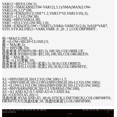
VAR12:=REF(LOW,1);
VAR13:=SMA(ABS(LOW-VAR12),3,1)/SMA(MAX(LOW-
VAR12,0),3,1)*100;
VAR14:=EMA(IF(CLOSE*1.2,VAR13*10,VAR13/10),3);
VAR15:=LLV(LOW,38);
VAR6:=HHV(VAR14,38);
VAR7:=IF(LLV(LOW,90),1,0);
VAR8:=EMA(IF(LOW<=VAR15,(VAR4+VAR6*2)/2,0),3)/618*VAR7;
ST01:STICKLINE(1<VAR8,VAR8 ,0 ,20 ,1 ),COLORF000FF;
你:=MA(CLOSE,1);
老:=(LOW+HIGH+CLOSE)/3;
板:= MA(老,5);
好:= HHV(板,10);
急卖奇准:IF(HHV((你<好),5),100,50),COLORBLUE;
短卖奇准:IF(HHV((你<好),10),100,50),COLORGREEN;
老板:= MA(老,5);
买卖:=LLV(老板,10);
急买奇准:IF(LLV((你<买卖),5),50,0),COLORRED;
短买奇准:IF(LLV((你<买卖),10),50,0),COLORWHITE;
A1:=HHV(HIGH,50)/LLV(LOW,100)>1.5;
A2:=(HHV(HIGH,50)-LOW)/(HHV(HIGH,50)-LLV(LOW,100));
A3:=(LOW-LLV(LOW,100))/(HHV(HIGH,50)-LLV(LOW,100));
A4:=HHVBARS(HIGH,50)<LLVBARS(LOW,100);
A5:=A1 AND A2>0.5 AND A3>0.3 AND A4;
A6:=COUNT(A5,20)=1;
洗盘结束:IF(A6 AND A5 ,60,0),STICK,LINETHICK2,COLORF00FF0;
DRAWTEXT(洗盘结束,50,'洗盘结束选'),COLORF0F000;