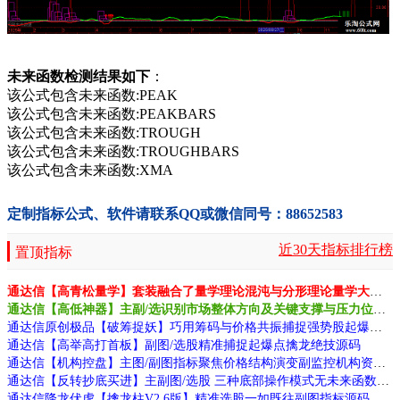
未来函数检测结果如下
：
该公式包含未来函数:PEAK
该公式包含未来函数:PEAKBARS
该公式包含未来函数:TROUGH
该公式包含未来函数:TROUGHBARS
该公式包含未来函数:XMA
定制指标公式、软件请联系QQ或微信同号：88652583
近30天指标排行榜
置顶指标
通达信【高青松量学】套装融合了量学理论混沌与分形理论量学大师作品源码
通达信【高低神器】主副/选识别市场整体方向及关键支撑与压力位源码
通达信原创极品【破筹捉妖】巧用筹码与价格共振捕捉强势股起爆点源码
通达信【高举高打首板】副图/选股精准捕捉起爆点擒龙绝技源码
通达信【机构控盘】主图/副图指标聚焦价格结构演变副监控机构资金动向源码
通达信【反转抄底买进】主副图/选股 三种底部操作模式无未来函数手机电脑通用
通达信降龙伏虎【擒龙柱V2.6版】精准选股一如既往副图指标源码