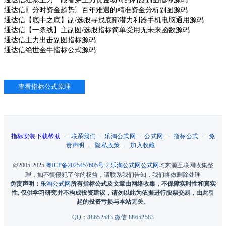
通达信〖分时资金趋势〗百年难遇的精准资金分析副图源码
通达信【底中之底】副/选股寻找底部潜力利器手机电脑通用源码
通达信【一条线】主副图/选股指标简单受用无未来函数源码
通达信主力出击副图指标源码
通达信绝世金牛指标公式源码
指标安装下载帮助
-
联系我们
-
乐淘公式网
-
公式网
-
指标公式
-
免
责声明
-
隐私政策
-
加入收藏
@2005-2025
粤ICP备2025457605号-2
乐淘公式网
公式网
均来源互联网收集整
理，如不慎侵犯了你的权益，请联系我们告知，我们将做删除处理
免责声明：
乐淘公式网
所有指标公式及文章由网络收集，不保障实时性和真实
性, 仅供学习研究并不构成投资建议，请勿以此为依据进行股票交易，由此引
起的投资亏损与本站无关。
QQ：88652583 微信 88652583