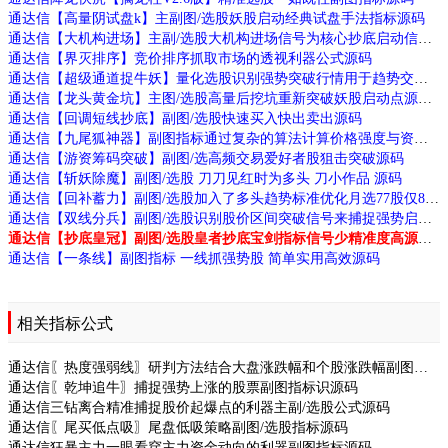
通达信【高量阴试盘k】主副图/选股妖股启动经典试盘手法指标源码
通达信【大机构进场】主副/选股大机构进场信号为核心抄底启动信号源码
通达信【界灭排序】竞价排序抓取市场的透视利器公式源码
通达信【超级通道捉牛妖】量化选股识别强势突破行情用于趋势交易源码
通达信【龙头黄金坑】主图/选股高量后挖坑重新突破妖股启动点源码
通达信【回调短线抄底】副图/选股快速买入快出卖出源码
通达信【九尾狐神器】副图指标通过复杂的算法计算价格强度与资金流向识别跟庄机会和拉升信号源码
通达信【游资筹码突破】副图/选高频交易爱好者股狙击突破源码
通达信【斩妖除魔】副图/选股 刀刀见红时为多头 刀小作品 源码
通达信【回补蓄力】副图/选股加入了多头趋势标准优化月选77股仅8败源码
通达信【双线分兵】副图/选股识别股价区间突破信号来捕捉强势启动源码
通达信【抄底皇冠】副图/选股皇者抄底宝剑指标信号少精准度高源码
通达信【一条线】副图指标 一线抓强势股 简单实用高效源码
相关指标公式
通达信〖热度强弱线〗研判方法结合大盘涨跌幅和个股涨跌幅副图指标源码
通达信〖乾坤追牛〗捕捉强势上涨的股票副图指标识源码
通达信三钻离合精准捕捉股价起爆点的利器主副/选股公式源码
通达信〖尾买低点吸〗尾盘低吸策略副图/选股指标源码
通达信狂暴主力一眼看穿主力资金动向的利器副图指标源码