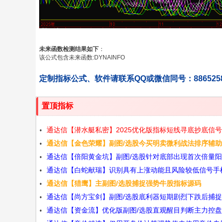
未来函数检测结果如下
：
该公式包含未来函数:DYNAINFO
定制指标公式、软件请联系QQ或微信同号：886525
置顶指标
通达信【潜水艇私密】2025优化版指标短线寻底抄底信号
通达信【金色荣耀】副图/选股今买明卖微利战法排序辅
选股指标无未来函数手机电脑通用源码
通达信【倍阳黄金坑】副图/选股针对底部出现首次倍量
策源码
通达信【白蛇献瑞】识别具有上涨动能且风险较低信号手
量化源码
通达信【猎鹰】主副图/选股捕捉强势牛股指标源码
脑通用源码
通达信【尚方宝剑】副图/选股底利器短期剧烈下跌后捕
通达信【资金流】优化版副图/选股直观醒目判断主力控
弹源码