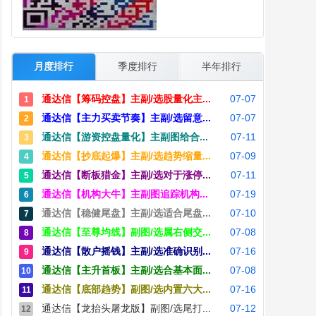
月度排行
季度排行
半年排行
通达信【筹码控盘】主副/选股量化主...
07-07
1
通达信【主力买卖节奏】主副/选留意...
07-07
2
通达信【游资控盘量化】主副图给合...
07-11
3
通达信【抄底起爆】主副/选趋势缩量...
07-09
4
通达信【断板猎金】主副/选对于涨停...
07-11
5
通达信【机构大牛】主副图追踪机构...
07-19
6
通达信【稳健尾盘】主副/选适合尾盘...
07-10
7
通达信【至尊均线】副图/选属右侧交...
07-08
8
通达信【散户摇钱】主副/选准确识别...
07-16
9
通达信【主升首板】主副/选合基本面...
07-08
10
通达信【底部趋势】副图/选内置六大...
07-16
11
通达信【龙抬头屠龙版】副图/选尾打...
07-12
12