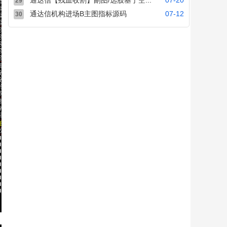
通达信【残血收割】副图/选股基于空...
07-20
29
通达信机构进场B主图指标源码
07-12
30