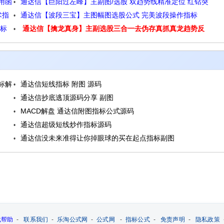
用函
通达信【巨阳过左峰】主副图/选股 双趋势线精准定位 红钻突
术指
通达信【波段三宝】主图幅图选股公式 完美波段操作指标
破信号 高效交易源码
指标
通达信【擒龙真身】主副选股三合一去伪存真抓真龙趋势反
转一剑封喉源码
标解
通达信短线指标 附图 源码
通达信抄底逃顶源码分享 副图
MACD解盘 通达信附图指标公式源码
通达信超级短线炒作指标源码
通达信没未来准得让你掉眼球的买在起点指标副图
载帮助
-
联系我们
-
乐淘公式网
-
公式网
-
指标公式
-
免责声明
-
隐私政策