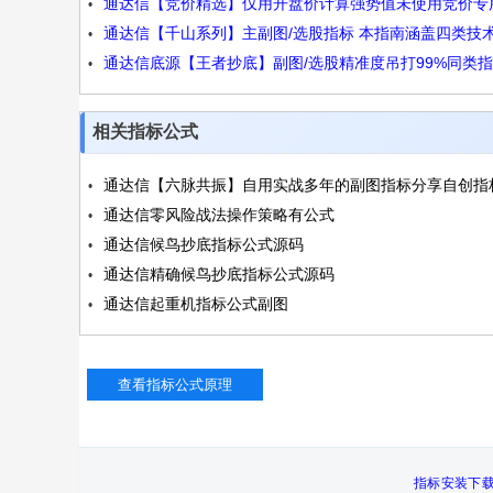
通达信【竞价精选】仅用开盘价计算强势值未使用竞价专
度和市场强弱状态源码
通达信【千山系列】主副图/选股指标 本指南涵盖四类技
数独特选股技巧源码
通达信底源【王者抄底】副图/选股精准度吊打99%同类
标 专为捕捉强势股及主力动向设计
源码
相关指标公式
通达信【六脉共振】自用实战多年的副图指标分享自创指
通达信零风险战法操作策略有公式
密源码
通达信候鸟抄底指标公式源码
通达信精确候鸟抄底指标公式源码
通达信起重机指标公式副图
指标安装下