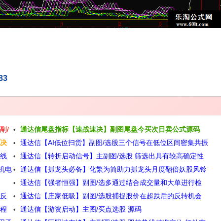
83
副/
通达信尾盘指标【速战速决】副图尾盘今买次日卖公式源码
助决
通达信【AI低位扫货】副图/选股三个信号在低位区间密集共振
阳线
通达信【转折启动信号】主副图/选股 筛选出具有较高确定性
明牌底部源码
机电
通达信【抓龙头必备】化繁为简助力抓龙头月度翻倍妖股风铃
的买入信号指标源码
通达信【强者恒强】副图/选多通过结合成交量和大单进行检
老师作品源码
捉反
通达信【庄家低吸】副图/选股捕捉股价在超跌后的反转机会
测来抓大牛源码
盘程
通达信【游资启动】主图/买点选股 源码
源码