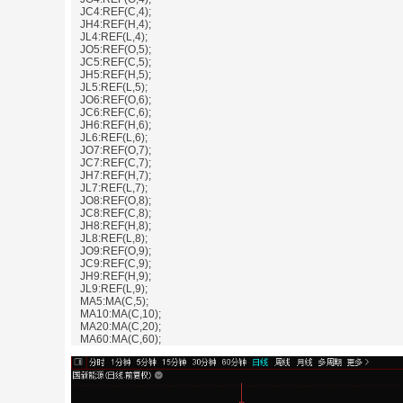
JC4:REF(C,4);
JH4:REF(H,4);
JL4:REF(L,4);
JO5:REF(O,5);
JC5:REF(C,5);
JH5:REF(H,5);
JL5:REF(L,5);
JO6:REF(O,6);
JC6:REF(C,6);
JH6:REF(H,6);
JL6:REF(L,6);
JO7:REF(O,7);
JC7:REF(C,7);
JH7:REF(H,7);
JL7:REF(L,7);
JO8:REF(O,8);
JC8:REF(C,8);
JH8:REF(H,8);
JL8:REF(L,8);
JO9:REF(O,9);
JC9:REF(C,9);
JH9:REF(H,9);
JL9:REF(L,9);
MA5:MA(C,5);
MA10:MA(C,10);
MA20:MA(C,20);
MA60:MA(C,60);