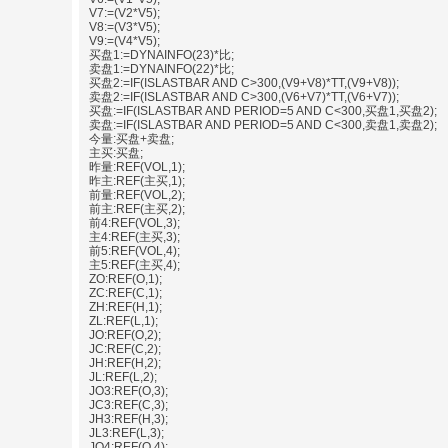
V7:=(V2*V5);
V8:=(V3*V5);
V9:=(V4*V5);
买盘1:=DYNAINFO(23)*比;
卖盘1:=DYNAINFO(22)*比;
买盘2:=IF(ISLASTBAR AND C>300,(V9+V8)*TT,(V9+V8));
卖盘2:=IF(ISLASTBAR AND C>300,(V6+V7)*TT,(V6+V7));
买盘:=IF(ISLASTBAR AND PERIOD=5 AND C<300,买盘1,买盘2);
卖盘:=IF(ISLASTBAR AND PERIOD=5 AND C<300,卖盘1,卖盘2);
今量:买盘+卖盘;
主买:买盘;
昨量:REF(VOL,1);
昨主:REF(主买,1);
前量:REF(VOL,2);
前主:REF(主买,2);
前4:REF(VOL,3);
主4:REF(主买,3);
前5:REF(VOL,4);
主5:REF(主买,4);
ZO:REF(O,1);
ZC:REF(C,1);
ZH:REF(H,1);
ZL:REF(L,1);
JO:REF(O,2);
JC:REF(C,2);
JH:REF(H,2);
JL:REF(L,2);
JO3:REF(O,3);
JC3:REF(C,3);
JH3:REF(H,3);
JL3:REF(L,3);
JO4:REF(O,4);