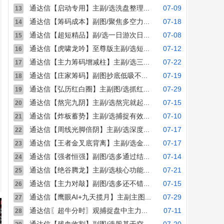
通达信【启动专用】主副/选洗盘整理...
07-09
13
通达信【筹码成本】副图/聚焦多空力...
07-18
14
通达信【超短精品】副/选一日游次日...
07-08
15
通达信【虎啸龙吟】至尊版主副/选短...
07-12
16
通达信【主力筹码增减柱】主副/选三...
07-22
17
通达信【庄家筹码】副图抄底低吸不...
07-19
18
通达信【弘历红白圈】主副图/选抓红...
07-29
19
通达信【熬完九阴】主副/选熬完就起...
07-15
20
通达信【炸板蓄势】主副/选捕捉有效...
07-10
21
通达信【周线光脚倍阴】主副/选深度...
07-17
22
通达信【王者金叉底背离】主副/选金...
07-17
23
通达信【强者恒强】副图/选多通过结...
07-14
24
通达信【绝谷腾龙】主副/选核心功能...
07-21
25
通达信【主力对敲】副图/选多还不错...
07-15
26
通达信【鹰眼AI+九天揽月】主副主图...
07-29
27
通达信〖超牛分时〗观捕捉盘中主力...
07-11
28