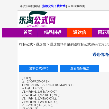
首页
精品指标
通达信
同花
指标公式
>
通达信
>
通达信均价量副图指标公式源码
(
2026/6
通达信均
{FSKY}
比:=240/FROMOPEN;
TT:=IF(ISLASTBAR,240/FROMOPEN,1);
WJ:=(H+L+C)/3;
V1:=IF(H=L,1,H-MAX(O,C));
V2:=IF(H=L,1,MAX(C,O)-WJ);
V3:=IF(H=L,1,MIN(O,C)-L);
V4:=IF(H=L,1,WJ-MIN(C,O));
V5:=VOL/IF(H=L,4,H-L);
V6:=(V1*V5);