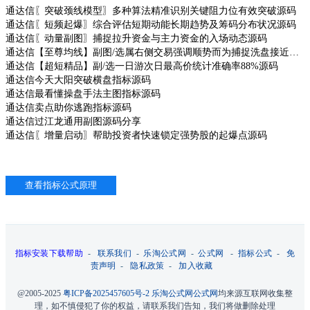
通达信〖突破颈线模型〗多种算法精准识别关键阻力位有效突破源码
通达信〖短频起爆〗综合评估短期动能长期趋势及筹码分布状况源码
通达信〖动量副图〗捕捉拉升资金与主力资金的入场动态源码
通达信【至尊均线】副图/选属右侧交易强调顺势而为捕捉洗盘接近尾声源码
通达信【超短精品】副/选一日游次日最高价统计准确率88%源码
通达信今天大阳突破横盘指标源码
通达信最看懂操盘手法主图指标源码
通达信卖点助你逃跑指标源码
通达信过江龙通用副图源码分享
通达信〖增量启动〗帮助投资者快速锁定强势股的起爆点源码
指标安装下载帮助
-
联系我们
-
乐淘公式网
-
公式网
-
指标公式
-
免
责声明
-
隐私政策
-
加入收藏
@2005-2025
粤ICP备2025457605号-2
乐淘公式网
公式网
均来源互联网收集整
理，如不慎侵犯了你的权益，请联系我们告知，我们将做删除处理