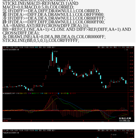
STICKLINE(MACD>REF(MACD,1)AND
MACD>0,0,MACD,0.5,0),COLORRED;
沉:IF(DIFF>=DEA,DIFF,DRAWNULL),COLORRED;
着:IF(DEA>=DIFF,DEA,DRAWNULL),COLORFF9900;
冷:IF(DIFF>=DEA,DEA,DRAWNULL),COLOR00FFFF;
静:IF(DEA>=DIFF,DIFF,DRAWNULL),COLOR00FF00;
AA:=BARSLAST(REF(CROSS(DIFF,DEA),1));
BB:=REF(CLOSE,AA+1)>CLOSE AND DIFF>REF(DIFF,AA+1) AND
CROSS(DIFF,DEA);
乐:DRAWLINE(AA=0,DEA,BB,DEA,0),COLOR0000FF;
STICKLINE(BB,0,5,0,1),COLORFFFFFF;