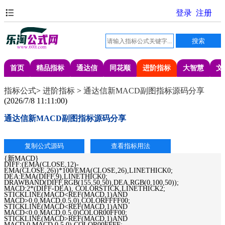
首页
精品指标
通达信
同花顺
进阶指标
大智慧
文
指标公式
>
进阶指标
>
通达信新MACD副图指标源码分享
(
2026/7/8 11:11:00
)
通达信新MACD副图指标源码分享
{新MACD}
DIFF:(EMA(CLOSE,12)-
EMA(CLOSE,26))*100/EMA(CLOSE,26),LINETHICK0;
DEA:EMA(DIFF,9),LINETHICK0;
DRAWBAND(DIFF,RGB(155,50,50),DEA,RGB(0,100,50));
MACD:2*(DIFF-DEA), COLORSTICK,LINETHICK2;
STICKLINE(MACD<REF(MACD,1)AND
MACD>0,0,MACD,0.5,0),COLORFFFF00;
STICKLINE(MACD<REF(MACD,1)AND
MACD<0,0,MACD,0.5,0)COLOR00FF00;
STICKLINE(MACD>REF(MACD,1)AND
MACD,0,MACD,0.5,0),COLOR00FFFF;