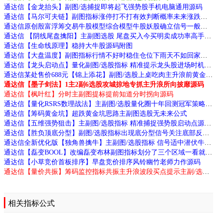
通达信【金龙抬头】副图/选捕捉即将起飞强势股手机电脑通用源码
通达信【马尔可夫链】副图指标涨停打不打有效判断概率未来涨跌与历史无关源码
通达信原创殷富浮筹交易牛股模型综合模型牛股妖股确立信号一般发生在第二板源码
通达信 【阴线尾盘擒阳】主副图选股 尾盘买入今买明卖成功率高手机电脑通用 源码文件分享
通达信【生命线原理】稳持大牛股源码附图
通达信【大盘温度】副图指标行情不好时稳住仓位下雨天不如回家喝茶源码
通达信【龙头启动点】量化副图/选股指标 精准提示龙头股进场时机源码
通达信某处售价688元【锦上添花】副图/选股上桌吃肉主升浪前黄金信号源码
通达信【墨子剑法】1主2副6选股攻城掠地专抓主升浪所向披靡源码
通达信【枫叶红】分时主副图提标提前知道分时拐向源码
通达信【量化RSRS数理战法】主副图/选股量化圈十年回测冠军策略源码
通达信【筹码黄金坑】超跌黄金坑思路主副图选股无未来公式
通达信【五维强势狙击】主副图/选股指标 精准捕捉强势股启动点源码
通达信【胜负顶底分型】副图/选股指标出现底分型信号关注底部反转机会源码
通达信全新优化版【独角兽擒牛】主副图/选股指标 信号适中潜伏牛股源码
通达信【磊变BOOL】改编磊变布林副图指标划分了三个区域一看就懂源码
通达信【小草竞价首板排序】早盘竞价排序风铃幽竹老师力作源码
通达信【量价共振】筹码监控指标共振主升浪波段买点提示主副/选股源码
相关指标公式