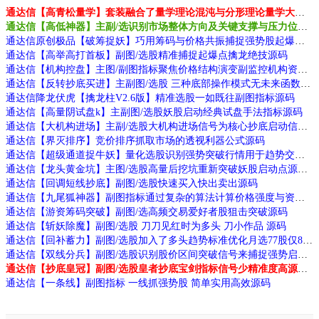
通达信【高青松量学】套装融合了量学理论混沌与分形理论量学大师作品源码
通达信【高低神器】主副/选识别市场整体方向及关键支撑与压力位源码
通达信原创极品【破筹捉妖】巧用筹码与价格共振捕捉强势股起爆点源码
通达信【高举高打首板】副图/选股精准捕捉起爆点擒龙绝技源码
通达信【机构控盘】主图/副图指标聚焦价格结构演变副监控机构资金动向源码
通达信【反转抄底买进】主副图/选股 三种底部操作模式无未来函数手机电脑通用
通达信降龙伏虎【擒龙柱V2.6版】精准选股一如既往副图指标源码
通达信【高量阴试盘k】主副图/选股妖股启动经典试盘手法指标源码
通达信【大机构进场】主副/选股大机构进场信号为核心抄底启动信号源码
通达信【界灭排序】竞价排序抓取市场的透视利器公式源码
通达信【超级通道捉牛妖】量化选股识别强势突破行情用于趋势交易源码
通达信【龙头黄金坑】主图/选股高量后挖坑重新突破妖股启动点源码
通达信【回调短线抄底】副图/选股快速买入快出卖出源码
通达信【九尾狐神器】副图指标通过复杂的算法计算价格强度与资金流向识别跟庄机会和拉升信号源码
通达信【游资筹码突破】副图/选高频交易爱好者股狙击突破源码
通达信【斩妖除魔】副图/选股 刀刀见红时为多头 刀小作品 源码
通达信【回补蓄力】副图/选股加入了多头趋势标准优化月选77股仅8败源码
通达信【双线分兵】副图/选股识别股价区间突破信号来捕捉强势启动源码
通达信【抄底皇冠】副图/选股皇者抄底宝剑指标信号少精准度高源码
通达信【一条线】副图指标 一线抓强势股 简单实用高效源码