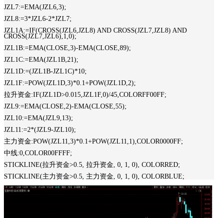
JZL7:=EMA(JZL6,3);
JZL8:=3*JZL6-2*JZL7;
JZL1A:=IF(CROSS(JZL6,JZL8) AND CROSS(JZL7,JZL8) AND
CROSS(JZL7,JZL6),1,0);
JZL1B:=EMA(CLOSE,3)-EMA(CLOSE,89);
JZL1C:=EMA(JZL1B,21);
JZL1D:=(JZL1B-JZL1C)*10;
JZL1F:=POW(JZL1D,3)*0.1+POW(JZL1D,2);
拉升资金:IF(JZL1D>0.015,JZL1F,0)/45,COLORFF00FF;
JZL9:=EMA(CLOSE,2)-EMA(CLOSE,55);
JZL10:=EMA(JZL9,13);
JZL11:=2*(JZL9-JZL10);
主力资金:POW(JZL11,3)*0.1+POW(JZL11,1),COLOR0000FF;
中线:0,COLOR00FFFF;
STICKLINE(拉升资金>0.5, 拉升资金, 0, 1, 0), COLORRED;
STICKLINE(主力资金>0.5, 主力资金, 0, 1, 0), COLORBLUE;