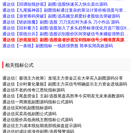
通达信【回调短线抄底】副图/选股快速买入快出卖出源码
通达信【九尾狐神器】副图指标通过复杂的算法计算价格强度与资金流向识别跟庄机会和拉升信号源码
通达信【游资筹码突破】副图/选高频交易爱好者股狙击突破源码
通达信【斩妖除魔】副图/选股 刀刀见红时为多头 刀小作品 源码
通达信【回补蓄力】副图/选股加入了多头趋势标准优化月选77股仅8败源码
通达信【双线分兵】副图/选股识别股价区间突破信号来捕捉强势启动源码
通达信【抄底皇冠】副图/选股皇者抄底宝剑指标信号少精准度高源码
通达信【一条线】副图指标 一线抓强势股 简单实用高效源码
相关指标公式
通达信〖最强主力抢筹〗发现主力资金正在大举买入副图源码分享
通达信【分时量化量能】副图主力买信号明确提示主力资金进场源码
通达信不老的传奇江恩轮指标源码
通达信【尾盘捞金】主副/选股尾盘高胜率今买明卖无未来函数源码
通达信一周测底副图源码指标公式源码
通达信买时机副图指标源码
通达信买卖高低副图公式源码
通达信股价高低画线主图指标公式源码
通达信主力成本线短期底部线操盘提示源码
通达信封成比抓涨停副图/选股预警源码