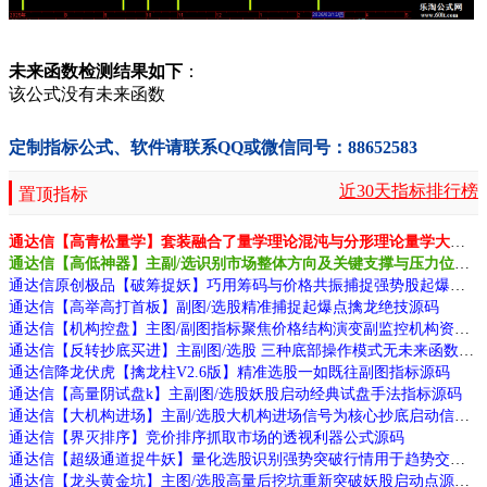
未来函数检测结果如下
：
该公式没有未来函数
定制指标公式、软件请联系QQ或微信同号：88652583
近30天指标排行榜
置顶指标
通达信【高青松量学】套装融合了量学理论混沌与分形理论量学大师作品源码
通达信【高低神器】主副/选识别市场整体方向及关键支撑与压力位源码
通达信原创极品【破筹捉妖】巧用筹码与价格共振捕捉强势股起爆点源码
通达信【高举高打首板】副图/选股精准捕捉起爆点擒龙绝技源码
通达信【机构控盘】主图/副图指标聚焦价格结构演变副监控机构资金动向源码
通达信【反转抄底买进】主副图/选股 三种底部操作模式无未来函数手机电脑通用
通达信降龙伏虎【擒龙柱V2.6版】精准选股一如既往副图指标源码
通达信【高量阴试盘k】主副图/选股妖股启动经典试盘手法指标源码
通达信【大机构进场】主副/选股大机构进场信号为核心抄底启动信号源码
通达信【界灭排序】竞价排序抓取市场的透视利器公式源码
通达信【超级通道捉牛妖】量化选股识别强势突破行情用于趋势交易源码
通达信【龙头黄金坑】主图/选股高量后挖坑重新突破妖股启动点源码