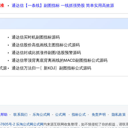
精准
通达信【一条线】副图指标 一线抓强势股 简单实用高效源
强势启动源码
码
通达信买时机副图指标源码
通达信股价高低画线主图指标公式源码
通达信封成比抓涨停副图/选股预警源码
通达信带顶背离底背离画线的MACD副图指标公式源码
式源
通达信万法归一〖新KDJ〗副图指标公式源码
载帮助
-
联系我们
-
乐淘公式网
-
公式网
-
指标公式
-
免责声明
-
隐私政策
7605号-2
乐淘公式网
公式网
均来源互联网收集整理，如不慎侵犯了你的权益，请联