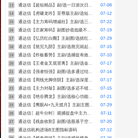
通达信【超短精品】副/选一日游次日...
07-08
13
通达信【虎啸龙吟】至尊版主副/选短...
07-12
14
通达信【主力筹码增减柱】主副/选三...
07-22
15
通达信【庄家筹码】副图抄底低吸不...
07-19
16
通达信【弘历红白圈】主副图/选抓红...
07-29
17
通达信【熬完九阴】主副/选熬完就起...
07-15
18
通达信【炸板蓄势】主副/选捕捉有效...
07-10
19
通达信【王者金叉底背离】主副/选金...
07-17
20
通达信【强者恒强】副图/选多通过结...
07-14
21
通达信【周线光脚倍阴】主副/选深度...
07-17
22
通达信【主力对敲】副图/选多还不错...
07-15
23
通达信【绝谷腾龙】主副/选核心功能...
07-21
24
通达信【鹰眼AI+九天揽月】主副主图...
07-29
25
通达信〖超牛分时〗观捕捉盘中主力...
07-11
26
通达信【残血收割】副图/选股基于空...
07-20
27
通达信机构进场B主图指标源码
07-12
28