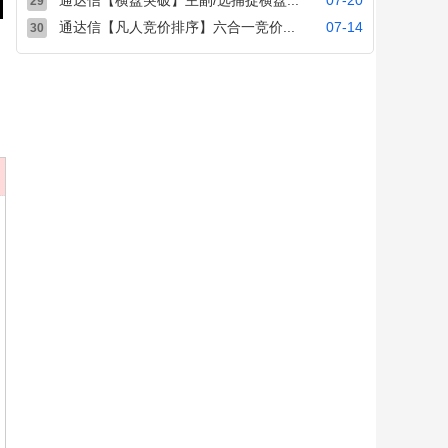
通达信【横盘突破】主副/选捕捉横盘...
07-20
29
通达信【凡人竞价排序】六合一竞价...
07-14
30