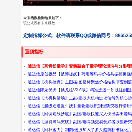
未来函数检测结果如下
：
该公式没有未来函数
定制指标公式、软件请联系QQ或微信同号：886525
置顶指标
通达信【高青松量学】套装融合了量学理论混沌与分形理
通达信原创极品【破筹捉妖】巧用筹码与价格共振捕捉强
学大师作品源码
通达信【机构控盘】主图/副图指标聚焦价格结构演变副
起爆点源码
通达信降龙伏虎【擒龙柱V2.6版】精准选股一如既往副图
机构资金动向源码
通达信【大机构进场】主副/选股大机构进场信号为核心
源码
通达信【超级通道捉牛妖】量化选股识别强势突破行情用
启动信号源码
通达信【回调短线抄底】副图/选股快速买入快出卖出源码
势交易源码
通达信【游资筹码突破】副图/选高频交易爱好者股狙击
通达信【回补蓄力】副图/选股加入了多头趋势标准优化月
源码