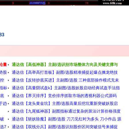
83
论量
通达信【高低神器】主副/选识别市场整体方向及关键支撑与
势股
通达信【高举高打首板】副图/选股精准捕捉起爆点擒龙绝技
压力位源码
监控
通达信【反转抄底买进】主副图/选股 三种底部操作模式无未
源码
指标
通达信【高量阴试盘k】主副图/选股妖股启动经典试盘手法指
来函数手机电脑通用
抄底
通达信【界灭排序】竞价排序抓取市场的透视利器公式源码
标源码
于趋
通达信【龙头黄金坑】主图/选股高量后挖坑重新突破妖股启
通达信【九尾狐神器】副图指标通过复杂的算法计算价格强度
动点源码
突破
通达信【斩妖除魔】副图/选股 刀刀见红时为多头 刀小作品 源
与资金流向识别跟庄机会和拉升信号源码
选7
通达信【双线分兵】副图/选股识别股价区间突破信号来捕捉
码