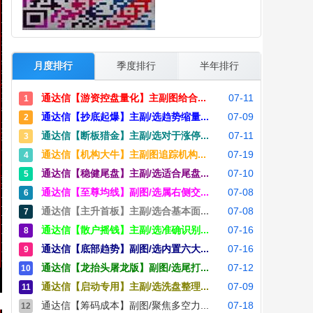
月度排行
季度排行
半年排行
通达信【游资控盘量化】主副图给合...
07-11
1
通达信【抄底起爆】主副/选趋势缩量...
07-09
2
通达信【断板猎金】主副/选对于涨停...
07-11
3
通达信【机构大牛】主副图追踪机构...
07-19
4
通达信【稳健尾盘】主副/选适合尾盘...
07-10
5
通达信【至尊均线】副图/选属右侧交...
07-08
6
通达信【主升首板】主副/选合基本面...
07-08
7
通达信【散户摇钱】主副/选准确识别...
07-16
8
通达信【底部趋势】副图/选内置六大...
07-16
9
通达信【龙抬头屠龙版】副图/选尾打...
07-12
10
通达信【启动专用】主副/选洗盘整理...
07-09
11
通达信【筹码成本】副图/聚焦多空力...
07-18
12