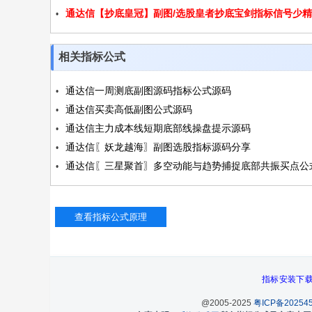
通达信【抄底皇冠】副图/选股皇者抄底宝剑指标信号少
7股仅8败源码
度高源码
相关指标公式
通达信一周测底副图源码指标公式源码
通达信买卖高低副图公式源码
通达信主力成本线短期底部线操盘提示源码
通达信〖妖龙越海〗副图选股指标源码分享
通达信〖三星聚首〗多空动能与趋势捕捉底部共振买点公
码
指标安装下
@2005-2025
粤ICP备202545