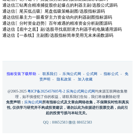
通达信三钻离合精准捕捉股价起爆点的利器主副/选股公式源码
通达信〖尾买低点吸〗尾盘低吸策略副图/选股指标源码
通达信狂暴主力一眼看穿主力资金动向的利器副图指标源码
通达信〖分时资金趋势〗百年难遇的精准资金分析副图源码
通达信【底中之底】副/选股寻找底部潜力利器手机电脑通用源码
通达信【一条线】主副图/选股指标简单受用无未来函数源码
指标安装下载帮助
-
联系我们
-
乐淘公式网
-
公式网
-
指标公式
-
免
责声明
-
隐私政策
-
加入收藏
@2005-2025
粤ICP备2025457605号-2
乐淘公式网
公式网
均来源互联网收集整
理，如不慎侵犯了你的权益，请联系我们告知，我们将做删除处理
免责声明：
乐淘公式网
所有指标公式及文章由网络收集，不保障实时性和真实
性, 仅供学习研究并不构成投资建议，请勿以此为依据进行股票交易，由此引
起的投资亏损与本站无关。
QQ：88652583 微信 88652583