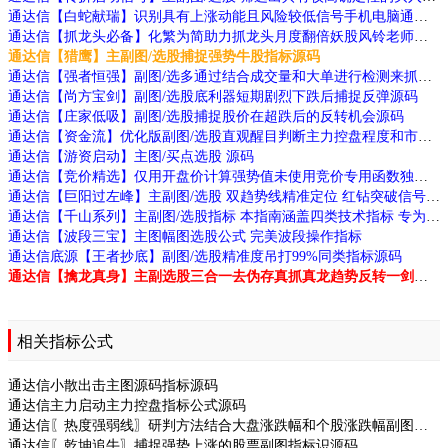
通达信【白蛇献瑞】识别具有上涨动能且风险较低信号手机电脑通用源码
通达信【抓龙头必备】化繁为简助力抓龙头月度翻倍妖股风铃老师作品源码
通达信【猎鹰】主副图/选股捕捉强势牛股指标源码
通达信【强者恒强】副图/选多通过结合成交量和大单进行检测来抓大牛源码
通达信【尚方宝剑】副图/选股底利器短期剧烈下跌后捕捉反弹源码
通达信【庄家低吸】副图/选股捕捉股价在超跌后的反转机会源码
通达信【资金流】优化版副图/选股直观醒目判断主力控盘程度和市场强弱状态源码
通达信【游资启动】主图/买点选股 源码
通达信【竞价精选】仅用开盘价计算强势值未使用竞价专用函数独特选股技巧源码
通达信【巨阳过左峰】主副图/选股 双趋势线精准定位 红钻突破信号 高效交易源码
通达信【千山系列】主副图/选股指标 本指南涵盖四类技术指标 专为捕捉强势股及主力动向设计
通达信【波段三宝】主图幅图选股公式 完美波段操作指标
通达信底源【王者抄底】副图/选股精准度吊打99%同类指标源码
通达信【擒龙真身】主副选股三合一去伪存真抓真龙趋势反转一剑封喉源码
相关指标公式
通达信小散出击主图源码指标源码
通达信主力启动主力控盘指标公式源码
通达信〖热度强弱线〗研判方法结合大盘涨跌幅和个股涨跌幅副图指标源码
通达信〖乾坤追牛〗捕捉强势上涨的股票副图指标识源码