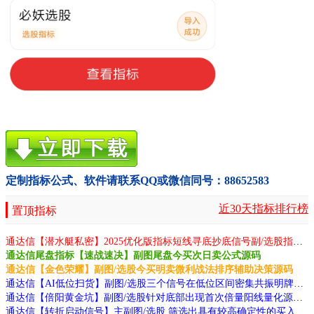
定制指标公式、软件请联系QQ或微信同号：88652583
近30天指标排行榜
置顶指标
通达信【潜水艇私密】2025优化版指标短线寻底抄底信号副/选股指标无未来函数手机电脑通用源码
通达信尾盘指标【速战速决】副图尾盘今买次日卖公式源码
通达信【金色荣耀】副图/选股今买明卖微利战法排序辅助决策源码
通达信【AI低位扫货】副图/选股三个信号在低位区间密集共振明牌底部源码
通达信【倍阳黄金坑】副图/选股针对底部出现首次倍量阳线量化源码
通达信【转折启动信号】主副图/选股 筛选出具有较高确定性的买入信号指标源码