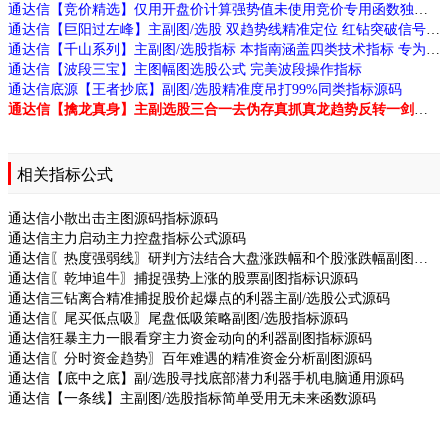
通达信【竞价精选】仅用开盘价计算强势值未使用竞价专用函数独特选股技巧源码
通达信【巨阳过左峰】主副图/选股 双趋势线精准定位 红钻突破信号 高效交易源码
通达信【千山系列】主副图/选股指标 本指南涵盖四类技术指标 专为捕捉强势股及主力动向设计
通达信【波段三宝】主图幅图选股公式 完美波段操作指标
通达信底源【王者抄底】副图/选股精准度吊打99%同类指标源码
通达信【擒龙真身】主副选股三合一去伪存真抓真龙趋势反转一剑封喉源码
相关指标公式
通达信小散出击主图源码指标源码
通达信主力启动主力控盘指标公式源码
通达信〖热度强弱线〗研判方法结合大盘涨跌幅和个股涨跌幅副图指标源码
通达信〖乾坤追牛〗捕捉强势上涨的股票副图指标识源码
通达信三钻离合精准捕捉股价起爆点的利器主副/选股公式源码
通达信〖尾买低点吸〗尾盘低吸策略副图/选股指标源码
通达信狂暴主力一眼看穿主力资金动向的利器副图指标源码
通达信〖分时资金趋势〗百年难遇的精准资金分析副图源码
通达信【底中之底】副/选股寻找底部潜力利器手机电脑通用源码
通达信【一条线】主副图/选股指标简单受用无未来函数源码