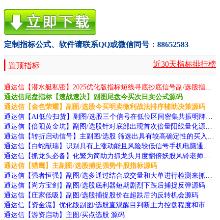
定制指标公式、软件请联系QQ或微信同号：88652583
近30天指标排行榜
置顶指标
通达信【潜水艇私密】2025优化版指标短线寻底抄底信号副/选股指标无未来函数手机电脑通用源码
通达信尾盘指标【速战速决】副图尾盘今买次日卖公式源码
通达信【金色荣耀】副图/选股今买明卖微利战法排序辅助决策源码
通达信【AI低位扫货】副图/选股三个信号在低位区间密集共振明牌底部源码
通达信【倍阳黄金坑】副图/选股针对底部出现首次倍量阳线量化源码
通达信【转折启动信号】主副图/选股 筛选出具有较高确定性的买入信号指标源码
通达信【白蛇献瑞】识别具有上涨动能且风险较低信号手机电脑通用源码
通达信【抓龙头必备】化繁为简助力抓龙头月度翻倍妖股风铃老师作品源码
通达信【猎鹰】主副图/选股捕捉强势牛股指标源码
通达信【强者恒强】副图/选多通过结合成交量和大单进行检测来抓大牛源码
通达信【尚方宝剑】副图/选股底利器短期剧烈下跌后捕捉反弹源码
通达信【庄家低吸】副图/选股捕捉股价在超跌后的反转机会源码
通达信【资金流】优化版副图/选股直观醒目判断主力控盘程度和市场强弱状态源码
通达信【游资启动】主图/买点选股 源码