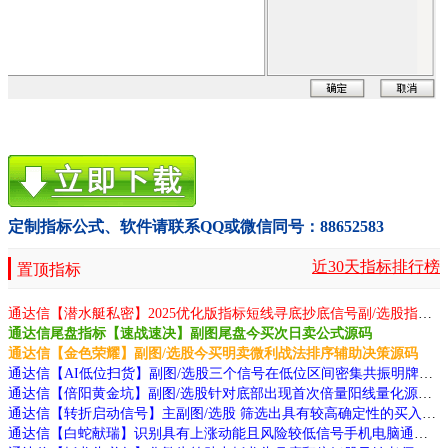
定制指标公式、软件请联系QQ或微信同号：88652583
近30天指标排行榜
置顶指标
通达信【潜水艇私密】2025优化版指标短线寻底抄底信号副/选股指标无未来函数手机电脑通用源码
通达信尾盘指标【速战速决】副图尾盘今买次日卖公式源码
通达信【金色荣耀】副图/选股今买明卖微利战法排序辅助决策源码
通达信【AI低位扫货】副图/选股三个信号在低位区间密集共振明牌底部源码
通达信【倍阳黄金坑】副图/选股针对底部出现首次倍量阳线量化源码
通达信【转折启动信号】主副图/选股 筛选出具有较高确定性的买入信号指标源码
通达信【白蛇献瑞】识别具有上涨动能且风险较低信号手机电脑通用源码