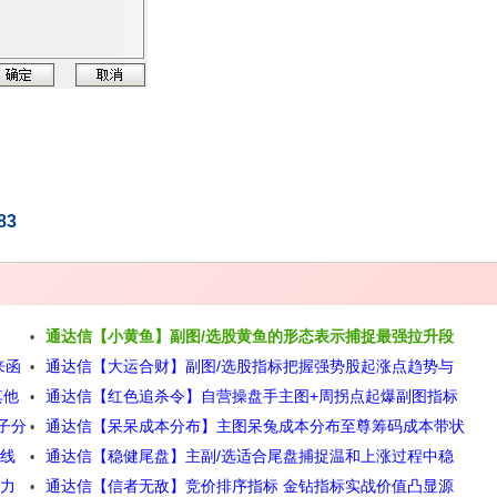
83
通达信【小黄鱼】副图/选股黄鱼的形态表示捕捉最强拉升段
来函
通达信【大运合财】副图/选股指标把握强势股起涨点趋势与
源码
其他
通达信【红色追杀令】自营操盘手主图+周拐点起爆副图指标
动量的多维验证源码
子分
通达信【呆呆成本分布】主图呆兔成本分布至尊筹码成本带状
源码
短线
通达信【稳健尾盘】主副/选适合尾盘捕捉温和上涨过程中稳
锁定主力筹码高低点源码
蓄力
通达信【信者无敌】竞价排序指标 金钻指标实战价值凸显源
健介入机会源码