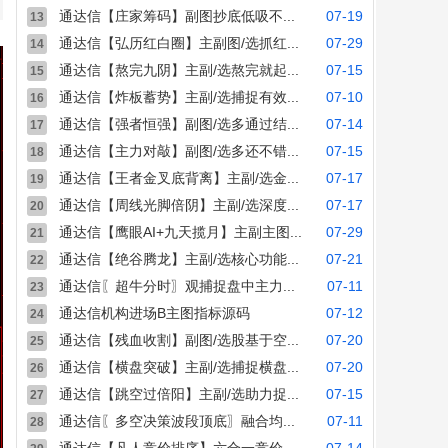
通达信【庄家筹码】副图抄底低吸不...
07-19
13
通达信【弘历红白圈】主副图/选抓红...
07-29
14
通达信【熬完九阴】主副/选熬完就起...
07-15
15
通达信【炸板蓄势】主副/选捕捉有效...
07-10
16
通达信【强者恒强】副图/选多通过结...
07-14
17
通达信【主力对敲】副图/选多还不错...
07-15
18
通达信【王者金叉底背离】主副/选金...
07-17
19
通达信【周线光脚倍阴】主副/选深度...
07-17
20
通达信【鹰眼AI+九天揽月】主副主图...
07-29
21
通达信【绝谷腾龙】主副/选核心功能...
07-21
22
通达信〖超牛分时〗观捕捉盘中主力...
07-11
23
通达信机构进场B主图指标源码
07-12
24
通达信【残血收割】副图/选股基于空...
07-20
25
通达信【横盘突破】主副/选捕捉横盘...
07-20
26
通达信【跳空过倍阳】主副/选助力捉...
07-15
27
通达信〖多空决策波段顶底〗融合均...
07-11
28