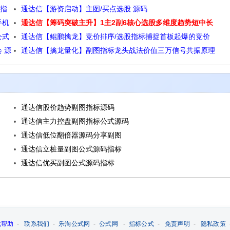
手指
通达信【游资启动】主图/买点选股 源码
码
手机
通达信【筹码突破主升】1主2副6核心选股多维度趋势短中长
公式
通达信【鲲鹏擒龙】竞价排序/选股指标捕捉首板起爆的竞价
线多方位跟踪系统源码
 源
通达信【擒龙量化】副图指标龙头战法价值三万信号共振原理
擒龙术源码
源码
通达信股价趋势副图指标源码
通达信主力控盘副图指标公式源码
通达信低位翻倍器源码分享副图
通达信立桩量副图公式源码指标
通达信优买副图公式源码指标
载帮助
-
联系我们
-
乐淘公式网
-
公式网
-
指标公式
-
免责声明
-
隐私政策