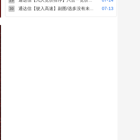
通达信【凡人竞价排序】六合一竞价...
07-14
29
通达信【驶入高速】副图/选多没有未...
07-13
30