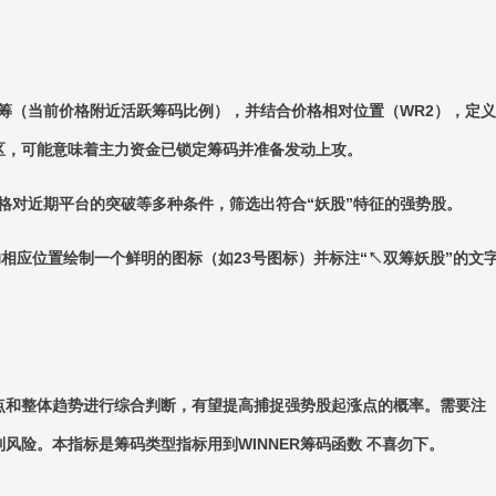
浮筹（当前价格附近活跃筹码比例），并结合价格相对位置（WR2），定义
区，可能意味着主力资金已锁定筹码并准备发动上攻。
价格对近期平台的突破等多种条件，筛选出符合“妖股”特征的强势股。
的相应位置绘制一个鲜明的图标（如23号图标）并标注“↖双筹妖股”的文
点和整体趋势进行综合判断，有望提高捕捉强势股起涨点的概率。需要注
风险。本指标是筹码类型指标用到WINNER筹码函数 不喜勿下。