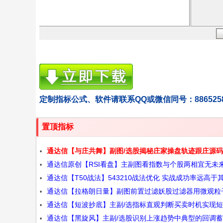
定制指标公式、软件请联系QQ或微信同号：886525
置顶指标
通达信【与庄共舞】副图/选股揭秘庄家操盘轨迹跟庄源码
通达信原创【RSI看盘】主副图看指数与个股两相宜无未
通达信【T50战法】543210战法优化 实战成功率远高于
数源码
通达信【拉格朗日量】副图前置过滤妖股过滤器用微观粒
版本源码
通达信【短波抄底】主副/选指标直观判断买卖时机实现
支选股源码
通达信【黑旋风】主副/选股识别上涨趋势中典型的回调
精准抄底源码