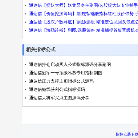
通达信【捉妖大师】妖龙显身主副图/选股捉大妖专业捕
结构源码
通达信【价值挖掘筹码】副图指/选股指标红柱股价强势 
标源码
通达信【股东户数寻底】副图/选股 精准定位龙回头低点
电脑通用无未来函数
通达信【海鸥连板】副图/选股策略 精准捕捉首板晋级机会
源码
码
相关指标公式
通达信持仓启动买入公式指标源码分享副图
通达信冠军一号顶级私募专用指标副图
通达信压力支撑主图指标公式源码
通达信短线获利公式指标源码
通达信大将军买点主图源码分享
指标安装下