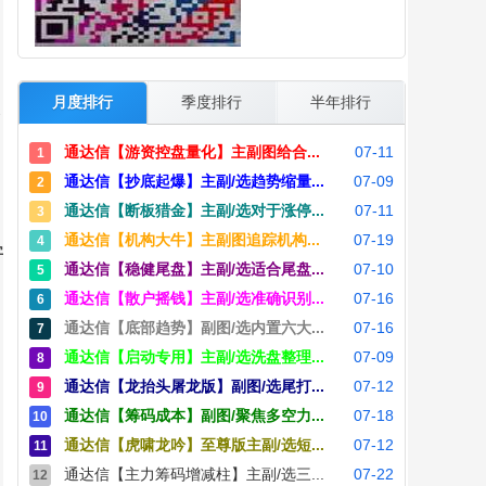
月度排行
季度排行
半年排行
通达信【游资控盘量化】主副图给合...
07-11
1
通达信【抄底起爆】主副/选趋势缩量...
07-09
2
通达信【断板猎金】主副/选对于涨停...
07-11
3
通达信【机构大牛】主副图追踪机构...
07-19
4
字
通达信【稳健尾盘】主副/选适合尾盘...
07-10
5
通达信【散户摇钱】主副/选准确识别...
07-16
6
通达信【底部趋势】副图/选内置六大...
07-16
7
通达信【启动专用】主副/选洗盘整理...
07-09
8
通达信【龙抬头屠龙版】副图/选尾打...
07-12
9
通达信【筹码成本】副图/聚焦多空力...
07-18
10
通达信【虎啸龙吟】至尊版主副/选短...
07-12
11
通达信【主力筹码增减柱】主副/选三...
07-22
12