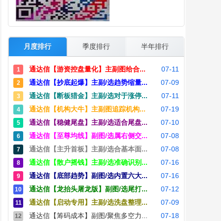
月度排行
季度排行
半年排行
通达信【游资控盘量化】主副图给合...
07-11
1
通达信【抄底起爆】主副/选趋势缩量...
07-09
2
通达信【断板猎金】主副/选对于涨停...
07-11
3
通达信【机构大牛】主副图追踪机构...
07-19
4
通达信【稳健尾盘】主副/选适合尾盘...
07-10
5
通达信【至尊均线】副图/选属右侧交...
07-08
6
通达信【主升首板】主副/选合基本面...
07-08
7
通达信【散户摇钱】主副/选准确识别...
07-16
8
通达信【底部趋势】副图/选内置六大...
07-16
9
通达信【龙抬头屠龙版】副图/选尾打...
07-12
10
通达信【启动专用】主副/选洗盘整理...
07-09
11
通达信【筹码成本】副图/聚焦多空力...
07-18
12