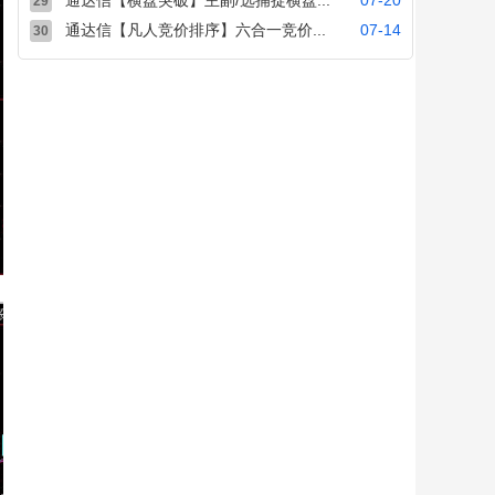
通达信【横盘突破】主副/选捕捉横盘...
07-20
29
通达信【凡人竞价排序】六合一竞价...
07-14
30