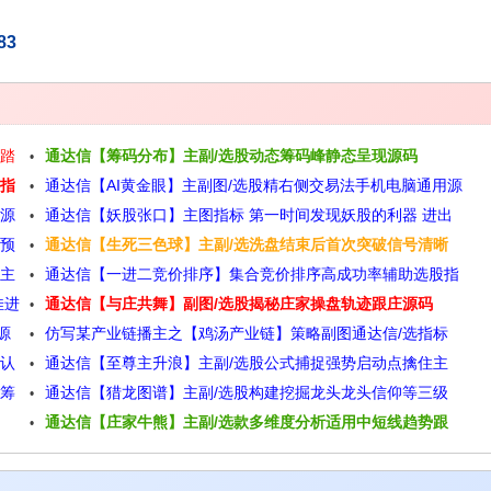
83
准踏
通达信【筹码分布】主副/选股动态筹码峰静态呈现源码
入指
通达信【AI黄金眼】主副图/选股精右侧交易法手机电脑通用源
标源
通达信【妖股张口】主图指标 第一时间发现妖股的利器 进出
码
股预
通达信【生死三色球】主副/选洗盘结束后首次突破信号清晰
点位明确清晰源码
强主
通达信【一进二竞价排序】集合竞价排序高成功率辅助选股指
简单源码
佳进
通达信【与庄共舞】副图/选股揭秘庄家操盘轨迹跟庄源码
标源码
源
仿写某产业链播主之【鸡汤产业链】策略副图通达信/选指标
确认
通达信【至尊主升浪】主副/选股公式捕捉强势启动点擒住主
源码
力筹
通达信【猎龙图谱】主副/选股构建挖掘龙头龙头信仰等三级
升浪源码
通达信【庄家牛熊】主副/选款多维度分析适用中短线趋势跟
分层买入源码
踪与波段源码