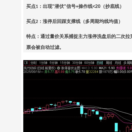
买点
：出现
"
潜伏
"
信号
+
操作线
<20
（抄底线）
1
买点
：涨停后回踩支撑线（多周期均线均值）
2
特点：通过量价关系捕捉主力涨停洗盘后的二次拉
票会被自动过滤。