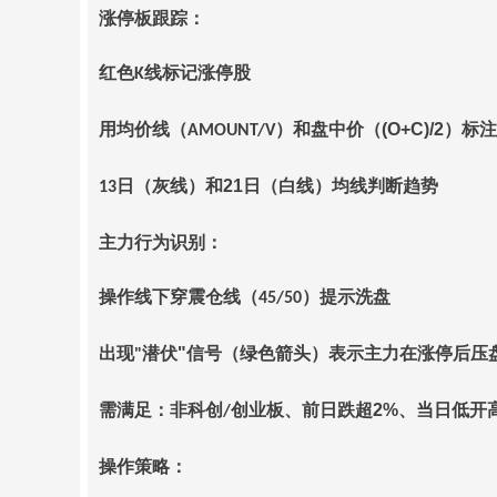
涨停板跟踪：
红色
线标记涨停股
K
用均价线（
）和盘中价（
(O+C)/2
）标注
AMOUNT/V
日（灰线）和
21
日（白线）均线判断趋势
13
主力行为识别：
操作线下穿震仓线（
）提示洗盘
45/50
出现
潜伏
"
信号（绿色箭头）表示主力在涨停后压
"
需满足：非科创
创业板、前日跌超
2%
、当日低开
/
操作策略：