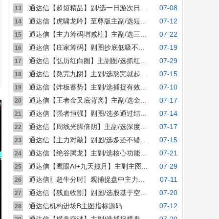
通达信【超短精品】副/选一日游次日...
07-08
13
通达信【虎啸龙吟】至尊版主副/选短...
07-12
14
通达信【主力筹码增减柱】主副/选三...
07-22
15
通达信【庄家筹码】副图抄底低吸不...
07-19
16
通达信【弘历红白圈】主副图/选抓红...
07-29
17
通达信【熬完九阴】主副/选熬完就起...
07-15
18
通达信【炸板蓄势】主副/选捕捉有效...
07-10
19
通达信【王者金叉底背离】主副/选金...
07-17
20
通达信【强者恒强】副图/选多通过结...
07-14
21
通达信【周线光脚倍阴】主副/选深度...
07-17
22
通达信【主力对敲】副图/选多还不错...
07-15
23
通达信【绝谷腾龙】主副/选核心功能...
07-21
24
通达信【鹰眼AI+九天揽月】主副主图...
07-29
25
通达信〖超牛分时〗观捕捉盘中主力...
07-11
26
通达信【残血收割】副图/选股基于空...
07-20
27
通达信机构进场B主图指标源码
07-12
28