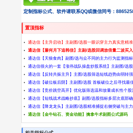
定制指标公式、软件请联系QQ或微信同号：886525
置顶指标
通达信【主升启动】主副图/选股一眼识穿主力真实意精
通达信【蒹何月下追韩信】主副/选股回调放倍量二波买
入爆发点源码
通达信【天狼食肉】副图/选与众不同的主力行为监测指
标源码分享
通达信很火的一套【涨停战队操盘炒股系统】主副图/选
码
通达信【反转共振主升】主图/选股筛选短线趋势由弱转
警无加密版本源码
通达信【破位板后阴】主副图/选股 首板破位之后寻找最
升浪启动的个股源码
通达信【竞价跳空高开】优化版筛选温和放量成长性个股
场点 针对当下行情
通达信【短线战术战略抄底】副图/选股指标多层次底部
码
通达信【降龙龙头】主副图/选股精准捕捉右侧突破与主
紫色信号是潜在资金准备时机源码
通达信【金牛钻石、资金动能】擒拿牛术副图公式源码
码共振拒绝马后炮源码
相关指标公式