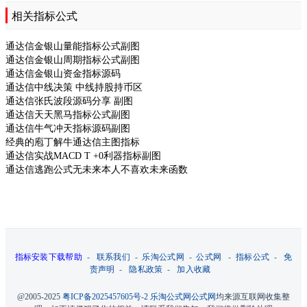
相关指标公式
通达信金银山量能指标公式副图
通达信金银山周期指标公式副图
通达信金银山资金指标源码
通达信中线决策 中线持股持币区
通达信张氏波段源码分享 副图
通达信天天黑马指标公式副图
通达信牛气冲天指标源码副图
经典的庖丁解牛通达信主图指标
通达信实战MACD T +0利器指标副图
通达信逃跑公式无未来本人不喜欢未来函数
指标安装下载帮助
-
联系我们
-
乐淘公式网
-
公式网
-
指标公式
-
免
责声明
-
隐私政策
-
加入收藏
@2005-2025
粤ICP备2025457605号-2
乐淘公式网
公式网
均来源互联网收集整