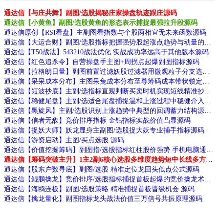
通达信【与庄共舞】副图/选股揭秘庄家操盘轨迹跟庄源码
通达信【小黄鱼】副图/选股黄鱼的形态表示捕捉最强拉升段源码
通达信原创【RSI看盘】主副图看指数与个股两相宜无未来函数源码
通达信【大运合财】副图/选股指标把握强势股起涨点趋势与动量的多维验证源码
通达信【T50战法】543210战法优化 实战成功率远高于其他版本源码
通达信【红色追杀令】自营操盘手主图+周拐点起爆副图指标源码
通达信【拉格朗日量】副图前置过滤妖股过滤器用微观粒子分支选股源码
通达信【呆呆成本分布】主图呆兔成本分布至尊筹码成本带状锁定主力筹码高低点源码
通达信【短波抄底】主副/选指标直观判断买卖时机实现短线精准抄底源码
通达信【稳健尾盘】主副/选适合尾盘捕捉温和上涨过程中稳健介入机会源码
通达信【黑旋风】主副/选股识别上涨趋势中典型的回调蓄力结构源码
通达信【信者无敌】竞价排序指标 金钻指标实战价值凸显源码
通达信【捉妖大师】妖龙显身主副图/选股捉大妖专业捕手指标源码
通达信【游资启动】主图/买点选股 源码
通达信【价值挖掘筹码】副图指/选股指标红柱股价强势 手机电脑通用无未来函数
通达信【筹码突破主升】1主2副6核心选股多维度趋势短中长线多方位跟踪系统源码
通达信【股东户数寻底】副图/选股 精准定位龙回头低点公式源码
通达信【鲲鹏擒龙】竞价排序/选股指标捕捉首板起爆的竞价擒龙术源码
通达信【海鸥连板】副图/选股策略 精准捕捉首板晋级机会 源码
通达信【擒龙量化】副图指标龙头战法价值三万信号共振原理源码