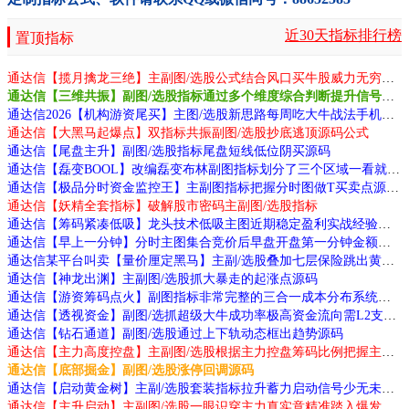
近30天指标排行榜
置顶指标
通达信【揽月擒龙三绝】主副图/选股公式结合风口买牛股威力无穷源码
通达信【三维共振】副图/选股指标通过多个维度综合判断提升信号质量源码
通达信2026【机构游资尾买】主图/选股新思路每周吃大牛战法手机电脑通用源码
通达信【大黑马起爆点】双指标共振副图/选股抄底逃顶源码公式
通达信【尾盘主升】副图/选股指标尾盘短线低位阴买源码
通达信【磊变BOOL】改编磊变布林副图指标划分了三个区域一看就懂源码
通达信【极品分时资金监控王】主副图指标把握分时图做T买卖点源码
通达信【妖精全套指标】破解股市密码主副图/选股指标
通达信【筹码紧凑低吸】龙头技术低吸主图近期稳定盈利实战经验分享源码
通达信【早上一分钟】分时主图集合竞价后早盘开盘第一分钟金额源码
通达信某平台叫卖【量价厘定黑马】主副/选股叠加七层保险跳出黄钻发令枪源码
通达信【神龙出渊】主副图/选股抓大暴走的起涨点源码
通达信【游资筹码点火】副图指标非常完整的三合一成本分布系统与游资监控模型源码
通达信【透视资金】副图/选抓超级大牛成功率极高资金流向需L2支持源码
通达信【钻石通道】副图/选股通过上下轨动态框出趋势源码
通达信【主力高度控盘】主副图/选股根据主力控盘筹码比例把握主力动向源码
通达信【底部掘金】副图/选股涨停回调源码
通达信【启动黄金树】主副/选股套装指标拉升蓄力启动信号少无未来源码
通达信【主升启动】主副图/选股一眼识穿主力真实意精准踏入爆发点源码