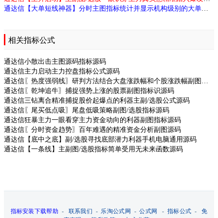
通达信【大单短线神器】分时主图指标统计并显示机构级别的大单进出金额源码
相关指标公式
通达信小散出击主图源码指标源码
通达信主力启动主力控盘指标公式源码
通达信〖热度强弱线〗研判方法结合大盘涨跌幅和个股涨跌幅副图指标源码
通达信〖乾坤追牛〗捕捉强势上涨的股票副图指标识源码
通达信三钻离合精准捕捉股价起爆点的利器主副/选股公式源码
通达信〖尾买低点吸〗尾盘低吸策略副图/选股指标源码
通达信狂暴主力一眼看穿主力资金动向的利器副图指标源码
通达信〖分时资金趋势〗百年难遇的精准资金分析副图源码
通达信【底中之底】副/选股寻找底部潜力利器手机电脑通用源码
通达信【一条线】主副图/选股指标简单受用无未来函数源码
指标安装下载帮助
-
联系我们
-
乐淘公式网
-
公式网
-
指标公式
-
免