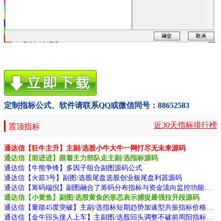
定制指标公式、软件请联系QQ或微信同号：88652583
近30天指标排行榜
置顶指标
通达信【狂牛主升】主副/选股小牛大牛一网打尽无未来源码
通达信【前进进】跟着主力部队走主副/选指标源码
通达信【牛熊争锋】多因子组合副图源码公式
通达信【火箭3号】副图/选股尾盘选股创业板尾盘利器源码
通达信【筹码端倪】副图融合了筹码分布指标与资金流向监控功能源码
通达信【小黄鱼】副图/选股黄鱼的形态表示捕捉最强拉升段源码
通达信【量能45度突破】主副/选指标短期趋势加速型共振指标价格趋势陡峭度源码
通达信【金牛回头接人上车】主副图/选股回头调整不破前周阳指标动源码