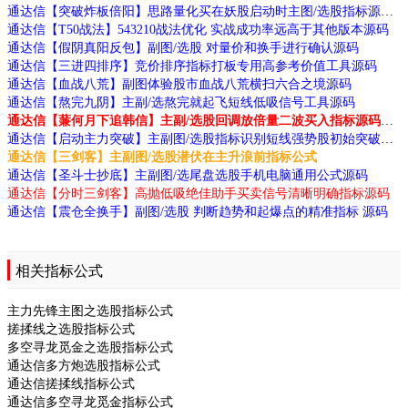
通达信【突破炸板倍阳】思路量化买在妖股启动时主图/选股指标源码
通达信【T50战法】543210战法优化 实战成功率远高于其他版本源码
通达信【假阴真阳反包】副图/选股 对量价和换手进行确认源码
通达信【三进四排序】竞价排序指标打板专用高参考价值工具源码
通达信【血战八荒】副图体验股市血战八荒横扫六合之境源码
通达信【熬完九阴】主副/选熬完就起飞短线低吸信号工具源码
通达信【蒹何月下追韩信】主副/选股回调放倍量二波买入指标源码分享
通达信【启动主力突破】主副图/选股指标识别短线强势股初始突破点的买入机会源码
通达信【三剑客】主副图/选股潜伏在主升浪前指标公式
通达信【圣斗士抄底】主副图/选尾盘选股手机电脑通用公式源码
通达信【分时三剑客】高抛低吸绝佳助手买卖信号清晰明确指标源码
通达信【震仓全换手】副图/选股 判断趋势和起爆点的精准指标 源码
相关指标公式
主力先锋主图之选股指标公式
搓揉线之选股指标公式
多空寻龙觅金之选股指标公式
通达信多方炮选股指标公式
通达信搓揉线指标公式
通达信多空寻龙觅金指标公式