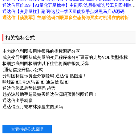
通达信原价199【AI量化五星擒牛】主副图/选股指标选股工具回测胜率96%源码
通达信【变异量柱】副图/选股一线天量能换手点燃黑马启动源码
通达信【侦测军】主副/选研判股票多空态势与买卖时机潜在的转折点源码
相关指标公式
主力建仓副图实用性很强的指标源码分享
成交变异副图从成交量的变异程序来分析票票的走势VOL类型指标
极弱抄底副图极弱线以下往往将面临报复反弹
[通达信拉升指示公式
分时图标提示黄金分割源码 通达信 贴图送！
喻峰副图1号源码 副图 通达信 贴图
通达信傻瓜趋势线源码 趋势
趋势波段助手超级短买通达信源码预警附图通用！
通达信出手就赢
通达信五月蛇布林操盘主图源码