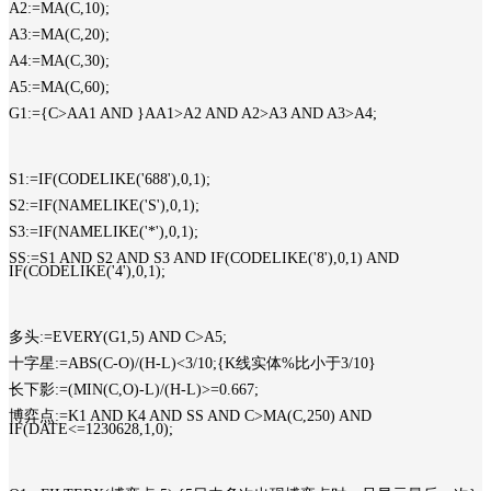
A2:=MA(C,10);
A3:=MA(C,20);
A4:=MA(C,30);
A5:=MA(C,60);
G1:={C>AA1 AND }AA1>A2 AND A2>A3 AND A3>A4;
S1:=IF(CODELIKE('688'),0,1);
S2:=IF(NAMELIKE('S'),0,1);
S3:=IF(NAMELIKE('*'),0,1);
SS:=S1 AND S2 AND S3 AND IF(CODELIKE('8'),0,1) AND
IF(CODELIKE('4'),0,1);
多头:=EVERY(G1,5) AND C>A5;
十字星:=ABS(C-O)/(H-L)<3/10;{K线实体%比小于3/10}
长下影:=(MIN(C,O)-L)/(H-L)>=0.667;
博弈点:=K1 AND K4 AND SS AND C>MA(C,250) AND
IF(DATE<=1230628,1,0);