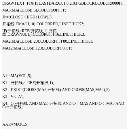
DRAWTEXT_FIX(ISLASTBAR,0.01,0.2,0,FGBLOCK),COLOR0080FF;
MA5:MA(CLOSE,5),COLOR00FFFF;
JJ:=(CLOSE+HIGH+LOW)/3;
开拓线:EMA(JJ,10),COLORRED,LINETHICK3;
IF(开拓线<REF(开拓线,1),开拓
线,DRAWNULL),COLOR08FF16,LINETHICK3;
MA2:MA(CLOSE,20),COLORFFFF80,LINETHICK1;
MA12:MA(CLOSE,120),COLORFF00FF;
A1:=MA(VOL,5);
K1:=开拓线>=REF(开拓线,1);
K2:=EXIST(CROSS(MA5,开拓线) AND CROSS(MA5,MA2),5);
K3:=V<=A1;
K4:=O>开拓线 AND MA5>开拓线 AND C<=MA5 AND O<=MA5 AND
C>=开拓线;
AA1:=MA(C,5);