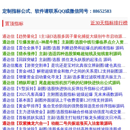
定制指标公式、软件请联系QQ或微信同号：88652583
近30天指标排行榜
置顶指标
通达信【趋势量化】1主1副3选股多因子量化捕捉大级别牛市启动源码
通达信【引爆发射点+神星牛熊】主副图/选股中线引爆临界点介入资金利用效率高源码
通达信【震仓全换手】副图/选股 判断趋势和起爆点的精准指标 源码
通达信【猎杀涨停】主副/选适四种选股策略超短线及短线套利源码
通达信【回踩突破】主副图/选股 抓住龙头妖股的起涨点 源码
通达信魔改【游资交割单】是坑还是宝对比真假立辨副图/建仓真拉升源码
通达信【资金4线】解密超级资金和散户之间的关系需L2支持副图源码
通达信【增量资金启动量化寻龙】主副/选多重过滤双维度共振主力资金识别与共振源码
通达信【稍纵即逝】尾盘超短投机技巧铁的纪律快进快出公式源码
通达信【V型反转】副图/选股快进快出反弹拉升指标公式源码
通达信【2025凡客高爆】主附图选股指标/超级起爆 无未来函数源码
通达信【基本面】副图外面据说上千收费需要L2行情支持源码
通达信【黄金甲排序】集合竞价阶段的强势股筛选竞价排序指标源码
通达信【主力进场资金】副图/选股指标融合价格波动强度与成交量分布原理规避假放量陷阱源码
通达信【首板抓妖实战】主副/选股主打短线打板龙头捕捉次日冲高套利源码
通达信【双紫擒龙六合一】动能二号共振追涨买入法套装源码
通达信【主升波段】副图/选股多年实战总结高胜率短线波段选股成功率惊人源码