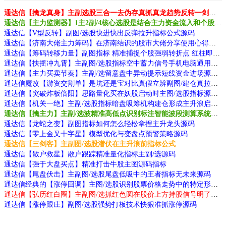
通达信【擒龙真身】主副选股三合一去伪存真抓真龙趋势反转一剑封喉源码
通达信【主力监测器】1主2副/4核心选股是结合主力资金流入和个股走势转强源码
通达信【V型反转】副图/选股快进快出反弹拉升指标公式源码
通达信【济南大佬主力筹码】在济南结识的股市大佬分享使用心得副图
通达信【筹码转移力量】副图指标 精准捕捉个股强弱转折点 红柱即转强信号源码
通达信【扶摇冲九霄】主副图/选股指标空中蓄力信号手机电脑通用源码
通达信【主力买卖节奏】主副/选留意盘中异动提示短线资金进场源码
通达信魔改【游资交割单】是坑还是宝对比真假立辨副图/建仓真拉升源码
通达信【突破炸板倍阳】思路量化买在妖股启动时主图/选股指标源码
通达信【机关一绝】主副/选股指标暗盘吸筹机构建仓形成主升浪启动源码
通达信【擒主力】主副/选波精准高低点识别标注智能波段测算系统源码
通达信【龙蛇之变】副图指标如何怎么轻松拿捏主升龙头源码
通达信【零上金叉十字星】模型优化与变盘点预警策略源码
通达信【三剑客】主副图/选股潜伏在主升浪前指标公式
通达信【散户救星】散户跟踪精准量化指标主副/选源码
通达信【强于大盘买点】精准打击牛股主图源码指标
通达信【尾盘伏击】主副图/选股尾盘低吸中的王者指标无未来源码
通达信经典的【涨停回调】主图/选股识别股票价格走势中的特定形态信号源码
通达信【弘历红白圈】主副图/选抓红色圆在股价上方持股信号明了源码
通达信【涨停跟庄】副图/选股强势打板技术快狠准抓涨停源码