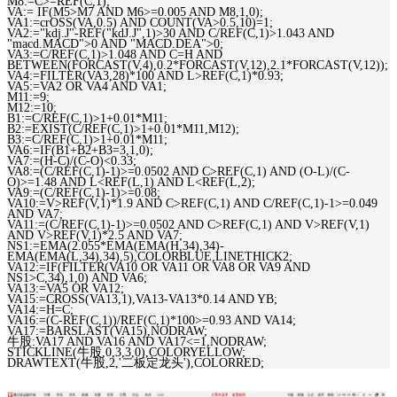
M8:=C>=REF(C,1);
VA:= IF(M5>M7 AND M6>=0.005 AND M8,1,0);
VA1:=crOSS(VA,0.5) AND COUNT(VA>0.5,10)=1;
VA2:="kdj.J"-REF("kdJ.J",1)>30 AND C/REF(C,1)>1.043 AND
"macd.MACD">0 AND "MACD.DEA">0;
VA3:=C/REF(C,1)>1.048 AND C=H AND
BETWEEN(FORCAST(V,4),0.2*FORCAST(V,12),2.1*FORCAST(V,12));
VA4:=FILTER(VA3,28)*100 AND L>REF(C,1)*0.93;
VA5:=VA2 OR VA4 AND VA1;
M11:=9;
M12:=10;
B1:=C/REF(C,1)>1+0.01*M11;
B2:=EXIST(C/REF(C,1)>1+0.01*M11,M12);
B3:=C/REF(C,1)>1+0.01*M11;
VA6:=IF(B1+B2+B3=3,1,0);
VA7:=(H-C)/(C-O)<0.33;
VA8:=(C/REF(C,1)-1)>=0.0502 AND C>REF(C,1) AND (O-L)/(C-
O)>=1.48 AND L<REF(L,1) AND L<REF(L,2);
VA9:=(C/REF(C,1)-1)>=0.08;
VA10:=V>REF(V,1)*1.9 AND C>REF(C,1) AND C/REF(C,1)-1>=0.049
AND VA7;
VA11:=(C/REF(C,1)-1)>=0.0502 AND C>REF(C,1) AND V>REF(V,1)
AND V>REF(V,1)*2.5 AND VA7;
NS1:=EMA(2.055*EMA(EMA(H,34),34)-
EMA(EMA(L,34),34),5),COLORBLUE,LINETHICK2;
VA12:=IF(FILTER(VA10 OR VA11 OR VA8 OR VA9 AND
NS1>C,34),1,0) AND VA6;
VA13:=VA5 OR VA12;
VA15:=CROSS(VA13,1),VA13-VA13*0.14 AND YB;
VA14:=H=C;
VA16:=(C-REF(C,1))/REF(C,1)*100>=0.93 AND VA14;
VA17:=BARSLAST(VA15),NODRAW;
牛股:VA17 AND VA16 AND VA17<=1,NODRAW;
STICKLINE(牛股,0,3,3,0),COLORYELLOW;
DRAWTEXT(牛股,2,'二板定龙头'),COLORRED;