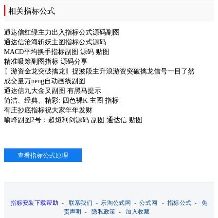
相关指标公式
通达信红绿主力出入指标公式源码副图
通达信沧海斩妖主图指标公式源码
MACD平均换手指标副图 源码 贴图
精准吸筹副图指标 源码分享
〖游资金龙突破擒龙〗捉波段主升浪游资突破擒龙信号一目了然
成交量万neng自动画线副图
通达信九大金叉副图 有黑马提示
简洁、经典、精彩: 四色裸K 主图 指标
有庄抄底指标祝大家年年发财
喻峰副图2号：超短利剑源码 副图 通达信 贴图
指标安装下载帮助
-
联系我们
-
乐淘公式网
-
公式网
-
指标公式
-
免
责声明
-
隐私政策
-
加入收藏