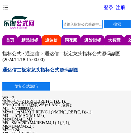
首页
精品指标
通达信
同花顺
进阶指标
大智慧
文
指标公式
>
通达信
>
通达信二板定龙头指标公式源码副图
(
2024/11/18 15:00:00
)
通达信二板定龙头指标公式源码副图
WS:=2;
涨停:=C>=ZTPRICE(REF(C,1),0.1);
YB:=(COUNT(涨停,WS)=1 AND 涨停);
M1:=V/700000000;
M2:=1.1*(MAX(H,REF(C,1))/MIN(L,REF(C,1))-1);
M3:=2.5*MAX(M1,M2);
M4:=DMA(C,M3);
M5:=SMA(20*(M4/REF(M4,1)-1),2,1);
M6:=EMA(M5,2);
M7:=0.24;