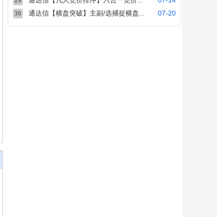
通达信【凡人竞价排序】六合一竞价...
07-14
29
通达信【横盘突破】主副/选捕捉横盘...
07-20
30