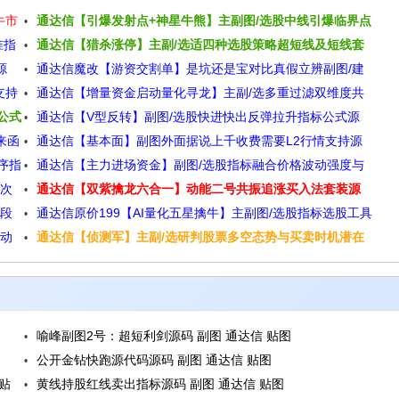
牛市
通达信【引爆发射点+神星牛熊】主副图/选股中线引爆临界点
准指
通达信【猎杀涨停】主副/选适四种选股策略超短线及短线套
介入资金利用效率高源码
源
通达信魔改【游资交割单】是坑还是宝对比真假立辨副图/建
利源码
支持
通达信【增量资金启动量化寻龙】主副/选多重过滤双维度共
仓真拉升源码
公式
通达信【V型反转】副图/选股快进快出反弹拉升指标公式源
振主力资金识别与共振源码
来函
通达信【基本面】副图外面据说上千收费需要L2行情支持源
码
序指
通达信【主力进场资金】副图/选股指标融合价格波动强度与
码
捉次
通达信【双紫擒龙六合一】动能二号共振追涨买入法套装源
成交量分布原理规避假放量陷阱源码
波段
通达信原价199【AI量化五星擒牛】主副图/选股指标选股工具
码
启动
通达信【侦测军】主副/选研判股票多空态势与买卖时机潜在
回测胜率96%源码
的转折点源码
喻峰副图2号：超短利剑源码 副图 通达信 贴图
公开金钻快跑源代码源码 副图 通达信 贴图
贴
黄线持股红线卖出指标源码 副图 通达信 贴图