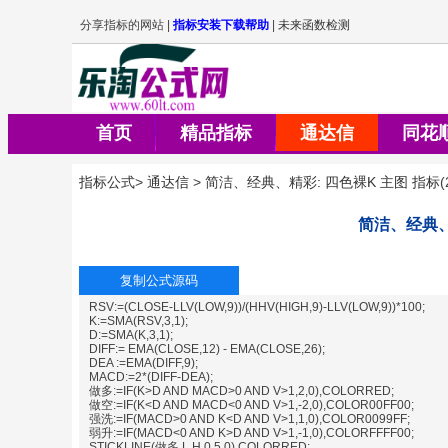
首页
精品指标
通达信
同花
指标公式
>
通达信
>
简洁、经典、精彩: 四色裸K 主图 指标
(
简洁、经典、
RSV:=(CLOSE-LLV(LOW,9))/(HHV(HIGH,9)-LLV(LOW,9))*100;
K:=SMA(RSV,3,1);
D:=SMA(K,3,1);
DIFF:= EMA(CLOSE,12) - EMA(CLOSE,26);
DEA :=EMA(DIFF,9);
MACD:=2*(DIFF-DEA);
做多:=IF(K>D AND MACD>0 AND V>1,2,0),COLORRED;
做空:=IF(K<D AND MACD<0 AND V>1,-2,0),COLOR00FF00;
强洗:=IF(MACD>0 AND K<D AND V>1,1,0),COLOR0099FF;
弱升:=IF(MACD<0 AND K>D AND V>1,-1,0),COLORFFFF00;
STICKLINE(做多,L,H,0.5,0),COLORRED;