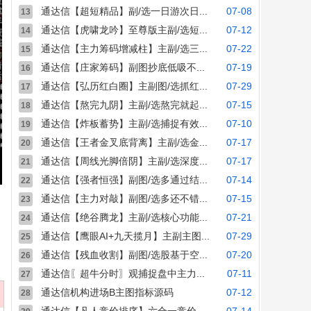
通达信【超短精品】副/选一日游次日...
07-08
13
通达信【虎啸龙吟】至尊版主副/选短...
07-12
14
通达信【主力筹码增减柱】主副/选三...
07-22
15
通达信【庄家筹码】副图抄底低吸不...
07-19
16
通达信【弘历红白圈】主副图/选抓红...
07-29
17
通达信【熬完九阴】主副/选熬完就起...
07-15
18
通达信【炸板蓄势】主副/选捕捉有效...
07-10
19
通达信【王者金叉底背离】主副/选金...
07-17
20
通达信【周线光脚倍阴】主副/选深度...
07-17
21
通达信【强者恒强】副图/选多通过结...
07-14
22
通达信【主力对敲】副图/选多还不错...
07-15
23
通达信【绝谷腾龙】主副/选核心功能...
07-21
24
通达信【鹰眼AI+九天揽月】主副主图...
07-29
25
通达信【残血收割】副图/选股基于空...
07-20
26
通达信〖超牛分时〗观捕捉盘中主力...
07-11
27
通达信机构进场B主图指标源码
07-12
28