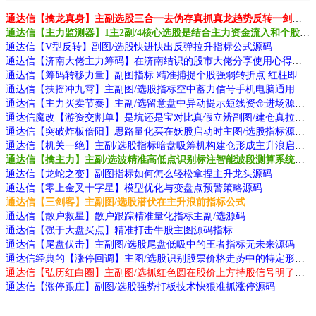
通达信【擒龙真身】主副选股三合一去伪存真抓真龙趋势反转一剑封喉源码
通达信【主力监测器】1主2副/4核心选股是结合主力资金流入和个股走势转强源码
通达信【V型反转】副图/选股快进快出反弹拉升指标公式源码
通达信【济南大佬主力筹码】在济南结识的股市大佬分享使用心得副图
通达信【筹码转移力量】副图指标 精准捕捉个股强弱转折点 红柱即转强信号源码
通达信【扶摇冲九霄】主副图/选股指标空中蓄力信号手机电脑通用源码
通达信【主力买卖节奏】主副/选留意盘中异动提示短线资金进场源码
通达信魔改【游资交割单】是坑还是宝对比真假立辨副图/建仓真拉升源码
通达信【突破炸板倍阳】思路量化买在妖股启动时主图/选股指标源码
通达信【机关一绝】主副/选股指标暗盘吸筹机构建仓形成主升浪启动源码
通达信【擒主力】主副/选波精准高低点识别标注智能波段测算系统源码
通达信【龙蛇之变】副图指标如何怎么轻松拿捏主升龙头源码
通达信【零上金叉十字星】模型优化与变盘点预警策略源码
通达信【三剑客】主副图/选股潜伏在主升浪前指标公式
通达信【散户救星】散户跟踪精准量化指标主副/选源码
通达信【强于大盘买点】精准打击牛股主图源码指标
通达信【尾盘伏击】主副图/选股尾盘低吸中的王者指标无未来源码
通达信经典的【涨停回调】主图/选股识别股票价格走势中的特定形态信号源码
通达信【弘历红白圈】主副图/选抓红色圆在股价上方持股信号明了源码
通达信【涨停跟庄】副图/选股强势打板技术快狠准抓涨停源码