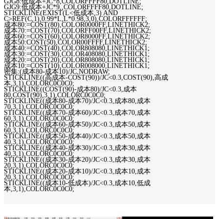
GJG8:低成本+JC*8,COLORFFFF80,DOTLINE;
GJG9:低成本+JC*9,,COLORFFFF80,DOTLINE;
STICKLINE(EXIST(L<低成本,3) AND
C>REF(C,1),0.99*L,L*0.98,3,0),COLORFFFFFF;
成本80:=COST(80),COLOR0000FF,LINETHICK2;
成本70:=COST(70),COLORFF00FF,LINETHICK2;
成本60:=COST(60),COLOR8000FF,LINETHICK2;
成本50:COST(50),COLOR00FFFF,LINETHICK2;
成本40:=COST(40),COLOR808080,LINETHICK1;
成本30:=COST(30),COLOR408080,LINETHICK1;
成本20:=COST(20),COLOR808080,LINETHICK1;
成本10:=COST(10),COLOR008000,LINETHICK1;
密集:(成本80-成本10)/JC,NODRAW;
STICKLINE((高成本-COST(90))/JC<0.3,COST(90),高成
本,3,1),COLORC0C0C0;
STICKLINE((COST(90)-成本80)/JC<0.3,成本
80,COST(90),3,1),COLORC0C0C0;
STICKLINE((成本80-成本70)/JC<0.3,成本80,成本
70,3,1),COLORC0C0C0;
STICKLINE((成本70-成本60)/JC<0.3,成本70,成本
60,3,1),COLORC0C0C0;
STICKLINE((成本60-成本50)/JC<0.3,成本50,成本
60,3,1),COLORC0C0C0;
STICKLINE((成本50-成本40)/JC<0.3,成本50,成本
40,3,1),COLORC0C0C0;
STICKLINE((成本40-成本30)/JC<0.3,成本30,成本
40,3,1),COLORC0C0C0;
STICKLINE((成本30-成本20)/JC<0.3,成本30,成本
20,3,1),COLORC0C0C0;
STICKLINE((成本20-成本10)/JC<0.3,成本10,成本
20,3,1),COLORC0C0C0;
STICKLINE((成本10-低成本)/JC<0.3,成本10,低成
本,3,1),COLORC0C0C0;