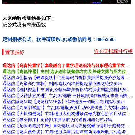
未来函数检测结果如下
：
该公式没有未来函数
定制指标公式、软件请联系QQ或微信同号：88652583
近30天指标排行榜
置顶指标
通达信【高青松量学】套装融合了量学理论混沌与分形理论量学大师作品源码
通达信【高低神器】主副/选识别市场整体方向及关键支撑与压力位源码
通达信原创极品【破筹捉妖】巧用筹码与价格共振捕捉强势股起爆点源码
通达信【高举高打首板】副图/选股精准捕捉起爆点擒龙绝技源码
通达信【机构控盘】主图/副图指标聚焦价格结构演变副监控机构资金动向源码
通达信【反转抄底买进】主副图/选股 三种底部操作模式无未来函数手机电脑通用
通达信降龙伏虎【擒龙柱V2.6版】精准选股一如既往副图指标源码
通达信【高量阴试盘k】主副图/选股妖股启动经典试盘手法指标源码
通达信【大机构进场】主副/选股大机构进场信号为核心抄底启动信号源码
通达信【界灭排序】竞价排序抓取市场的透视利器公式源码
通达信【超级通道捉牛妖】量化选股识别强势突破行情用于趋势交易源码
通达信【龙头黄金坑】主图/选股高量后挖坑重新突破妖股启动点源码