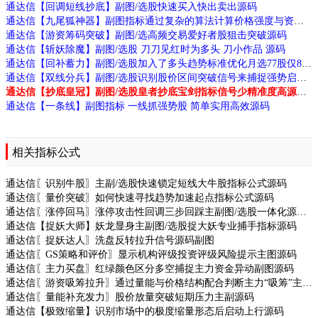
通达信【回调短线抄底】副图/选股快速买入快出卖出源码
通达信【九尾狐神器】副图指标通过复杂的算法计算价格强度与资金流向识别跟庄机会和拉升信号源码
通达信【游资筹码突破】副图/选高频交易爱好者股狙击突破源码
通达信【斩妖除魔】副图/选股 刀刀见红时为多头 刀小作品 源码
通达信【回补蓄力】副图/选股加入了多头趋势标准优化月选77股仅8败源码
通达信【双线分兵】副图/选股识别股价区间突破信号来捕捉强势启动源码
通达信【抄底皇冠】副图/选股皇者抄底宝剑指标信号少精准度高源码
通达信【一条线】副图指标 一线抓强势股 简单实用高效源码
相关指标公式
通达信〖识别牛股〗主副/选股快速锁定短线大牛股指标公式源码
通达信〖量价突破〗如何快速寻找趋势加速起点指标公式源码
通达信〖涨停回马〗涨停攻击性回调三步回踩主副图/选股一体化源码
通达信【捉妖大师】妖龙显身主副图/选股捉大妖专业捕手指标源码
通达信〖捉妖达人〗洗盘反转拉升信号源码副图
通达信〖GS策略和评价〗显示机构评级投资评级风险提示主图源码
通达信〖主力买盘〗红绿颜色区分多空捕捉主力资金异动副图源码
通达信〖游资吸筹拉升〗通过量能与价格结构配合判断主力“吸筹”主副源码
通达信〖量能补充发力〗股价放量突破短期压力主副源码
通达信【极致缩量】识别市场中的极度缩量形态后启动上行源码