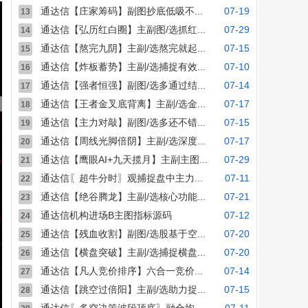
通达信【庄家筹码】副图抄底低吸不...
07-19
13
通达信【弘历红白圈】主副图/选抓红...
07-29
14
通达信【熬完九阴】主副/选熬完就起...
07-15
15
通达信【炸板蓄势】主副/选捕捉有效...
07-10
16
通达信【强者恒强】副图/选多通过结...
07-14
17
通达信【王者金叉底背离】主副/选金...
07-17
18
通达信【主力对敲】副图/选多还不错...
07-15
19
通达信【周线光脚倍阴】主副/选深度...
07-17
20
通达信【鹰眼AI+九天揽月】主副主图...
07-29
21
通达信〖超牛分时〗观捕捉盘中主力...
07-11
22
通达信【绝谷腾龙】主副/选核心功能...
07-21
23
通达信机构进场B主图指标源码
07-12
24
通达信【残血收割】副图/选股基于空...
07-20
25
通达信【横盘突破】主副/选捕捉横盘...
07-20
26
通达信【凡人竞价排序】六合一竞价...
07-14
27
通达信【跳空过倍阳】主副/选助力捉...
07-15
28