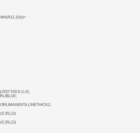
EMA(R12,10)))+
0))*100,8,1),3);
RLIBLUE;
LORLIMAGENTA,LINETHICK2;
3,35),2))
3,35),2))