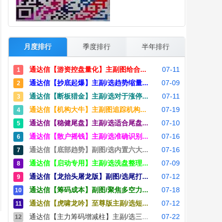
月度排行
季度排行
半年排行
通达信【游资控盘量化】主副图给合...
07-11
1
通达信【抄底起爆】主副/选趋势缩量...
07-09
2
通达信【断板猎金】主副/选对于涨停...
07-11
3
通达信【机构大牛】主副图追踪机构...
07-19
4
通达信【稳健尾盘】主副/选适合尾盘...
07-10
5
通达信【散户摇钱】主副/选准确识别...
07-16
6
通达信【底部趋势】副图/选内置六大...
07-16
7
通达信【启动专用】主副/选洗盘整理...
07-09
8
通达信【龙抬头屠龙版】副图/选尾打...
07-12
9
通达信【筹码成本】副图/聚焦多空力...
07-18
10
通达信【虎啸龙吟】至尊版主副/选短...
07-12
11
通达信【主力筹码增减柱】主副/选三...
07-22
12