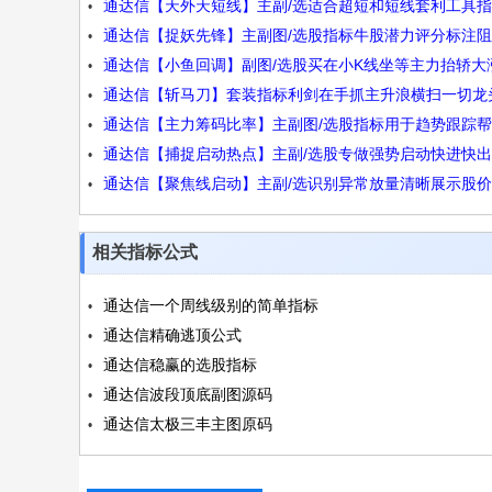
通达信【天外天短线】主副/选适合超短和短线套利工具
金钻5合1中数大源码
通达信【捉妖先锋】主副图/选股指标牛股潜力评分标注
公式源码
通达信【小鱼回调】副图/选股买在小K线坐等主力抬轿大
与支撑位源码
通达信【斩马刀】套装指标利剑在手抓主升浪横扫一切龙
码
通达信【主力筹码比率】主副图/选股指标用于趋势跟踪
股源码
通达信【捕捉启动热点】主副/选股专做强势启动快进快
投资者把握主力动向源码
通达信【聚焦线启动】主副/选识别异常放量清晰展示股
短线模式源码
期趋势源码
相关指标公式
通达信一个周线级别的简单指标
通达信精确逃顶公式
通达信稳赢的选股指标
通达信波段顶底副图源码
通达信太极三丰主图原码