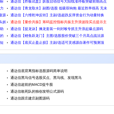
指标
通达信【炸板试盘】妖股启动信号大阳线涨停板突破前期高点
数量多 性能稳定 源码无未源码分享 附图
阻力
通达信【青龙取水】副图/选股 低吸双响炮 最近胜率很高 无未
源码
涨源
通达信【六维乾坤反转】主副/选超跌反弹资金行为动量转换
来信号指标公式
头妖
通达信【量价共振】筹码监控指标共振主升浪波段买点提示主
市场环境四维度共振源码
帮助
通达信【捉龙诀】擒龙套装一剑封喉专抓主升浪起爆点源码
副/选股源码
出的
通达信【鲤鱼跃龙门】主图/选股股价突破三个月高点战法源
价短
通达信【底买止盈止损】主副/选适可灵感源自著作可预测顶
码
底点位区间思路源码
通达信底背离指标选股源码简单说明
通达信黑马信号选股买点、黑马线、发现黑马
通达信超前的MACD捉牛股
通达信敢死队的独创发明公式源码
通达信跟庄建庄副图源码