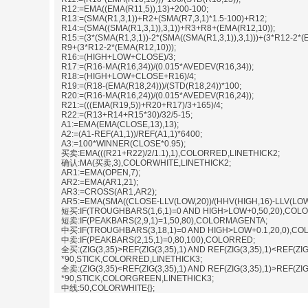
R12:=EMA((EMA(R11,5)),13)+200-100;
R13:=(SMA(R1,3,1))+R2+(SMA(R7,3,1)*1.5-100)+R12;
R14:=(SMA((SMA(R1,3,1)),3,1))+R3+R8+(EMA(R12,10));
R15:=(3*(SMA(R1,3,1))-2*(SMA((SMA(R1,3,1)),3,1)))+(3*R12-2*(
R9+(3*R12-2*(EMA(R12,10)));
R16:=(HIGH+LOW+CLOSE)/3;
R17:=(R16-MA(R16,34))/(0.015*AVEDEV(R16,34));
R18:=(HIGH+LOW+CLOSE+R16)/4;
R19:=(R18-(EMA(R18,24)))/(STD(R18,24))*100;
R20:=(R16-MA(R16,24))/(0.015*AVEDEV(R16,24));
R21:=(((EMA(R19,5))+R20+R17)/3+165)/4;
R22:=(R13+R14+R15*30)/32/5-15;
A1:=EMA(EMA(CLOSE,13),13);
A2:=(A1-REF(A1,1))/REF(A1,1)*6400;
A3:=100*WINNER(CLOSE*0.95);
买卖:EMA(((R21+R22)/2/1.1),1),COLORRED,LINETHICK2;
确认:MA(买卖,3),COLORWHITE,LINETHICK2;
AR1:=EMA(OPEN,7);
AR2:=EMA(AR1,21);
AR3:=CROSS(AR1,AR2);
AR5:=EMA(SMA((CLOSE-LLV(LOW,20))/(HHV(HIGH,16)-LLV(LOW,2
短买:IF(TROUGHBARS(1,6,1)=0 AND HIGH>LOW+0,50,20),COLO
短卖:IF(PEAKBARS(2,9,1)=1,50,80),COLORMAGENTA;
中买:IF(TROUGHBARS(3,18,1)=0 AND HIGH>LOW+0.1,20,0),CO
中卖:IF(PEAKBARS(2,15,1)=0,80,100),COLORRED;
全买:(ZIG(3,35)>REF(ZIG(3,35),1) AND REF(ZIG(3,35),1)<REF(ZIG(
*90,STICK,COLORRED,LINETHICK3;
全卖:(ZIG(3,35)<REF(ZIG(3,35),1) AND REF(ZIG(3,35),1)>REF(ZIG(
*90,STICK,COLORGREEN,LINETHICK3;
中线:50,COLORWHITE{};