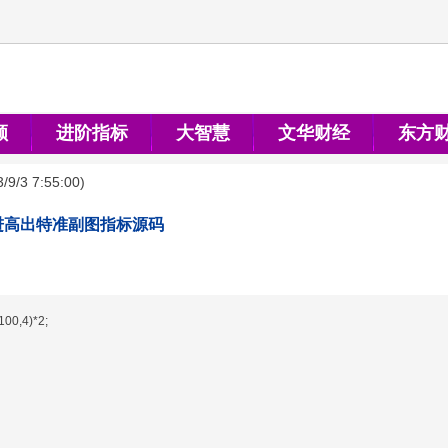
顺
进阶指标
大智慧
文华财经
东方
/9/3 7:55:00
)
进高出特准副图指标源码
00,4)*2;