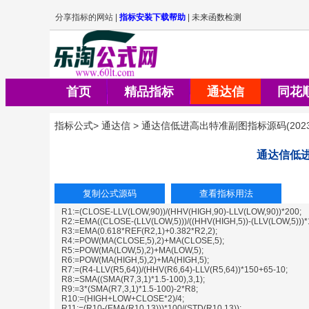
首页
精品指标
通达信
同花
指标公式
>
通达信
>
通达信低进高出特准副图指标源码
(
2023
通达信低
R1:=(CLOSE-LLV(LOW,90))/(HHV(HIGH,90)-LLV(LOW,90))*200;
R2:=EMA((CLOSE-(LLV(LOW,5)))/((HHV(HIGH,5))-(LLV(LOW,5)))*1
R3:=EMA(0.618*REF(R2,1)+0.382*R2,2);
R4:=POW(MA(CLOSE,5),2)+MA(CLOSE,5);
R5:=POW(MA(LOW,5),2)+MA(LOW,5);
R6:=POW(MA(HIGH,5),2)+MA(HIGH,5);
R7:=(R4-LLV(R5,64))/(HHV(R6,64)-LLV(R5,64))*150+65-10;
R8:=SMA((SMA(R7,3,1)*1.5-100),3,1);
R9:=3*(SMA(R7,3,1)*1.5-100)-2*R8;
R10:=(HIGH+LOW+CLOSE*2)/4;
R11:=(R10-(EMA(R10,13)))*100/(STD(R10,13));