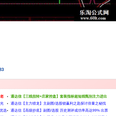
83
风老
通达信【三线扭转+庄家控盘】套装指标超短线甄别主力进出
曙光
通达信【主力猎龙】主副图/选股锁赢利之匙探讨倍量之秘找
和控盘力度源码
优选
通达信【高级抄底】副图/选股 历史测评成功率高达99% 出票
寻起爆之由源码