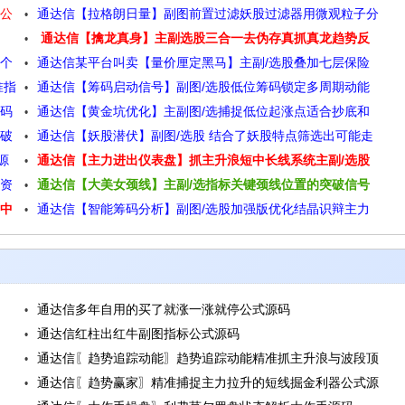
股公
通达信【拉格朗日量】副图前置过滤妖股过滤器用微观粒子分
通达信【擒龙真身】主副选股三合一去伪存真抓真龙趋势反
支选股源码
多个
通达信某平台叫卖【量价厘定黑马】主副/选股叠加七层保险
转一剑封喉源码
准指
通达信【筹码启动信号】副图/选股低位筹码锁定多周期动能
跳出黄钻发令枪源码
源码
通达信【黄金坑优化】主副图/选捕捉低位起涨点适合抄底和
三重共振源码
突破
通达信【妖股潜伏】副图/选股 结合了妖股特点筛选出可能走
趋势启动源码
源
通达信【主力进出仪表盘】抓主升浪短中长线系统主副/选股
出妖股的个股源码
投资
通达信【大美女颈线】主副/选指标关键颈线位置的突破信号
指标源码
可中
通达信【智能筹码分析】副图/选股加强版优化结晶识辩主力
并辅助判断买卖时机源码
筹码源码
通达信多年自用的买了就涨一涨就停公式源码
通达信红柱出红牛副图指标公式源码
通达信〖趋势追踪动能〗趋势追踪动能精准抓主升浪与波段顶
通达信〖趋势赢家〗精准捕捉主力拉升的短线掘金利器公式源
底源码