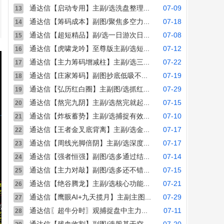
通达信【启动专用】主副/选洗盘整理...
07-09
13
通达信【筹码成本】副图/聚焦多空力...
07-18
14
通达信【超短精品】副/选一日游次日...
07-08
15
通达信【虎啸龙吟】至尊版主副/选短...
07-12
16
通达信【主力筹码增减柱】主副/选三...
07-22
17
通达信【庄家筹码】副图抄底低吸不...
07-19
18
通达信【弘历红白圈】主副图/选抓红...
07-29
19
通达信【熬完九阴】主副/选熬完就起...
07-15
20
通达信【炸板蓄势】主副/选捕捉有效...
07-10
21
通达信【王者金叉底背离】主副/选金...
07-17
22
通达信【周线光脚倍阴】主副/选深度...
07-17
23
通达信【强者恒强】副图/选多通过结...
07-14
24
通达信【主力对敲】副图/选多还不错...
07-15
25
通达信【绝谷腾龙】主副/选核心功能...
07-21
26
通达信【鹰眼AI+九天揽月】主副主图...
07-29
27
通达信〖超牛分时〗观捕捉盘中主力...
07-11
28