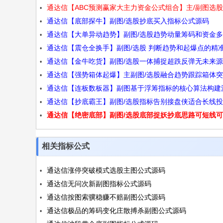
通达信【ABC预测赢家大主力资金公式组合】主/副图选
尾盘又重新走强源码
通达信【底部探牛】副图/选股抄底买入指标公式源码
式大资金波段趋势判断牛股源码
通达信【大单异动趋势】副图/选股趋势动量筹码和资金
通达信【震仓全换手】副图/选股 判断趋势和起爆点的精
维度看清庄家源码
通达信【金牛吃货】副图/选股一体捕捉超跌反弹无未来
标 源码
通达信【强势箱体起爆】主副图/选股融合趋势跟踪箱体
通达信【连板数板器】副图基于浮筹指标的核心算法构建
强势涨停抄底逃顶四功能源码
通达信【抄底霸王】副图/选股指标告别接盘侠适合长线
码
通达信【绝密底部】副图/选股底部捉妖抄底思路可短线
与短线操作无未来源码
线源码
相关指标公式
通达信涨停突破模式选股主图公式源码
通达信无问次新副图指标公式源码
通达信按图索骥稳赚不赔副图公式源码
通达信极品的筹码变化庄散搏杀副图公式源码