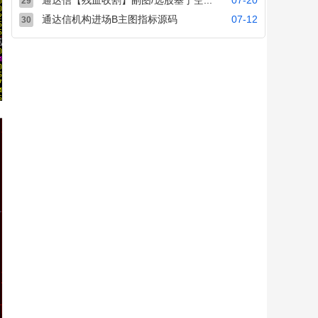
通达信【残血收割】副图/选股基于空...
07-20
29
通达信机构进场B主图指标源码
07-12
30