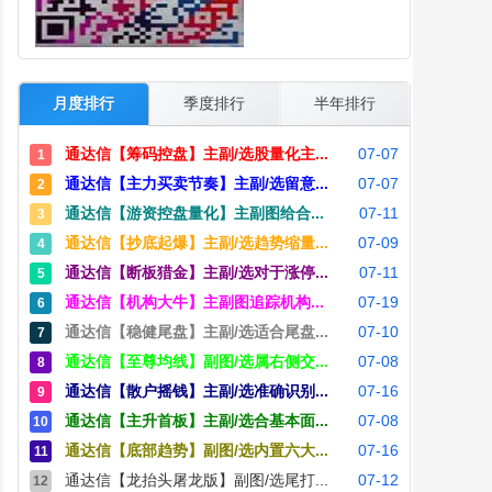
月度排行
季度排行
半年排行
通达信【筹码控盘】主副/选股量化主...
07-07
1
通达信【主力买卖节奏】主副/选留意...
07-07
2
通达信【游资控盘量化】主副图给合...
07-11
3
通达信【抄底起爆】主副/选趋势缩量...
07-09
4
通达信【断板猎金】主副/选对于涨停...
07-11
5
通达信【机构大牛】主副图追踪机构...
07-19
6
通达信【稳健尾盘】主副/选适合尾盘...
07-10
7
通达信【至尊均线】副图/选属右侧交...
07-08
8
通达信【散户摇钱】主副/选准确识别...
07-16
9
通达信【主升首板】主副/选合基本面...
07-08
10
通达信【底部趋势】副图/选内置六大...
07-16
11
通达信【龙抬头屠龙版】副图/选尾打...
07-12
12