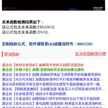
未来函数检测结果如下
：
该公式包含未来函数:FINANCE
该公式包含未来函数:DVOL
定制指标公式、软件请联系QQ或微信同号：88652583
近30天指标排行榜
置顶指标
通达信【妖精全套指标】破解股市密码主副图/选股指标
通达信【至尊小妖】副图/选股指标买在波段起爆点源码
通达信【金龙抬头】副图/选捕捉即将起飞强势股手机电脑通用源码
通达信【马尔可夫链】副图指标涨停打不打有效判断概率未来涨跌与历史无关源码
通达信原创殷富浮筹交易牛股模型综合模型牛股妖股确立信号一般发生在第二板源码
通达信 【阴线尾盘擒阳】主副图选股 尾盘买入今买明卖成功率高手机电脑通用 源码文件分享
通达信【生命线原理】稳持大牛股源码附图
通达信【大盘温度】副图指标行情不好时稳住仓位下雨天不如回家喝茶源码
通达信【龙头启动点】量化副图/选股指标 精准提示龙头股进场时机源码