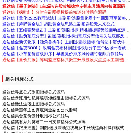
通达信某处售价688元【锦上添花】副图/选股上桌吃肉主升浪前黄金信号源码
通达信【墨子剑法】1主2副6选股攻城掠地专抓主升浪所向披靡源码
通达信【枫叶红】分时主副图提标提前知道分时拐向源码
通达信【量化RSRS数理战法】主副图/选股量化圈十年回测冠军策略源码
通达信【筹码黄金坑】超跌黄金坑思路主副图选股无未来公式
通达信【五维强势狙击】主副图/选股指标 精准捕捉强势股启动点源码
通达信【胜负顶底分型】副图/选股指标出现底分型信号关注底部反转机会源码
通达信全新优化版【独角兽擒牛】主副图/选股指标 信号适中潜伏牛股源码
通达信【磊变BOOL】改编磊变布林副图指标划分了三个区域一看就懂源码
通达信【小草竞价首板排序】早盘竞价排序风铃幽竹老师力作源码
通达信【量价共振】筹码监控指标共振主升浪波段买点提示主副/选股源码
相关指标公式
通达信寻底公式副图指标公式源码
通达信暴涨启动私募秘境短线阻击指标公式源码
通达信活法波段主图指标公式源码
通达信新彗华主图真底淘金副图公式源码
通达信集合竞价设计股指标公式源码
通达信笑君系列笑君二十日支撑指标公式源码
通达信【跟庄控盘】副图/选股兼顾短线与及中长线这两种操作模式源码