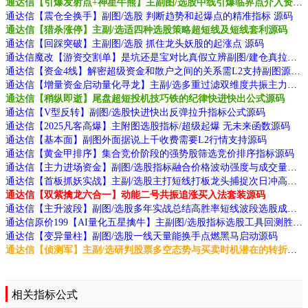
通达信【引爆发射点+神星牛熊】主副图/选股中线引爆临界点介入资金利用效率高源码
通达信【震仓全换手】副图/选股 判断趋势和起爆点的精准指标 源码
通达信【猎杀涨停】主副/选适四种选股策略超短线及短线套利源码
通达信【回踩突破】主副图/选股 抓住龙头妖股的起涨点 源码
通达信魔改【游资交割单】是坑还是宝对比真假立辨副图/建仓真拉升源码
通达信【资金4线】解密超级资金和散户之间的关系需L2支持副图源码
通达信【增量资金启动量化寻龙】主副/选多重过滤双维度共振主力资金识别与共振源码
通达信【稍纵即逝】尾盘超短投机技巧铁的纪律快进快出公式源码
通达信【V型反转】副图/选股快进快出反弹拉升指标公式源码
通达信【2025凡客高爆】主附图选股指标/超级起爆 无未来函数源码
通达信【基本面】副图外面据说上千收费需要L2行情支持源码
通达信【黄金甲排序】集合竞价阶段的强势股筛选竞价排序指标源码
通达信【主力进场资金】副图/选股指标融合价格波动强度与成交量分布原理规避假放量陷阱源码
通达信【首板抓妖实战】主副/选股主打短线打板龙头捕捉次日冲高套利源码
通达信【双紫擒龙六合一】动能二号共振追涨买入法套装源码
通达信【主升波段】副图/选股多年实战总结高胜率短线波段选股成功率惊人源码
通达信原价199【AI量化五星擒牛】主副图/选股指标选股工具回测胜率96%源码
通达信【变异量柱】副图/选股一线天量能换手点燃黑马启动源码
通达信【侦测军】主副/选研判股票多空态势与买卖时机潜在的转折点源码
相关指标公式