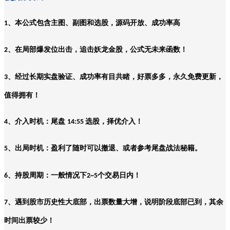
、本公式包含主图、副图和选股，源码开放、成功率高
1
、在局部爆发位出击，追击妖龙金股，公式无未来函数！
2
、经过长期实盘验证、成功率有目共睹，好票多多，永久免费更新，
3
值得拥有！
、介入时机：尾盘
选股，择优介入！
4
14:55
、出局时机：盈利了随时可以撤退、或者参考尾盘战法秘籍。
5
、持股周期：一般情况下
个交易日内！
6
2~5
、遇到股市历史性大底部，出票数量大增，说明阶段底部已到，其余
7
时间出票较少！