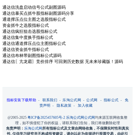
通达信洗盘启动信号公式副图源码
通达信暴买点抓牛股指标副图源码分享
通道撑压点位主图之选股指标公式
资金抓牛之选股指标公式
通达信疯狂狙击选股指标公式
通达信集中度换手指标公式
通达信通道撑压点位主图指标公式
通达信资金抓牛指标公式
通达信布林带副图指标公式源码
通达信〖亢龙霸〗竞价排序 可回测历史数据 无未来珍藏版！源码
指标安装下载帮助
-
联系我们
-
乐淘公式网
-
公式网
-
指标公式
-
免
责声明
-
隐私政策
-
加入收藏
@2005-2025
粤ICP备2025457605号-2
乐淘公式网
公式网
均来源互联网收集整
理，如不慎侵犯了你的权益，请联系我们告知，我们将做删除处理
免责声明：
乐淘公式网
所有指标公式及文章由网络收集，不保障实时性和真实
性, 仅供学习研究并不构成投资建议，请勿以此为依据进行股票交易，由此引