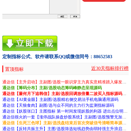
定制指标公式、软件请联系QQ或微信同号：88652583
近30天指标排行榜
置顶指标
通达信【主升启动】主副图/选股一眼识穿主力真实意精准踏入爆发点源码
通达信【筹码分布】主副/选股动态筹码峰静态呈现源码
通达信【蒹何月下追韩信】主副/选股回调放倍量二波买入指标源码分享
通达信【AI黄金眼】主副图/选股精右侧交易法手机电脑通用源码
通达信【天狼食肉】副图/选与众不同的主力行为监测指标源码
通达信【妖股张口】主图指标 第一时间发现妖股的利器 进出点位明确清晰源码
通达信很火的一套【涨停战队操盘炒股系统】主副图/选股预警无加密版本源码
通达信【生死三色球】主副/选洗盘结束后首次突破信号清晰简单源码
通达信【反转共振主升】主图/选股筛选短线趋势由弱转强主升浪启动的个股源码