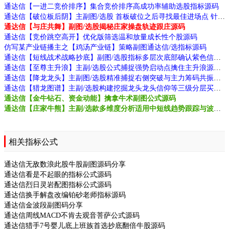
通达信【一进二竞价排序】集合竞价排序高成功率辅助选股指标源码
通达信【破位板后阴】主副图/选股 首板破位之后寻找最佳进场点 针对当下行情
通达信【与庄共舞】副图/选股揭秘庄家操盘轨迹跟庄源码
通达信【竞价跳空高开】优化版筛选温和放量成长性个股源码
仿写某产业链播主之【鸡汤产业链】策略副图通达信/选指标源码
通达信【短线战术战略抄底】副图/选股指标多层次底部确认紫色信号是潜在资金准备时机源码
通达信【至尊主升浪】主副/选股公式捕捉强势启动点擒住主升浪源码
通达信【降龙龙头】主副图/选股精准捕捉右侧突破与主力筹码共振拒绝马后炮源码
通达信【猎龙图谱】主副/选股构建挖掘龙头龙头信仰等三级分层买入源码
通达信【金牛钻石、资金动能】擒拿牛术副图公式源码
通达信【庄家牛熊】主副/选款多维度分析适用中短线趋势跟踪与波段源码
相关指标公式
通达信无敌数浪此股牛股副图源码分享
通达信看是不起眼的指标公式源码
通达信烈日灵岩配图指标公式源码
通达信换手解盘改编铂砂老师指标源码
通达信金波段副图码分享
通达信周线MACD不肯去观音菩萨公式源码
通达信猎手7号婴儿底上班族首选抄底翻倍牛股源码